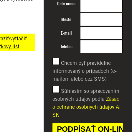
Celé meno
Mesto
E-mail
aziť/vytlačiť
kový list
Telefón
Chcem byť pravidelne
informovaný o prípadoch (e-
mailom alebo cez SMS)
Súhlasím so spracovaním
osobných údajov podľa
Zásad
o ochrane osobných údajov AI
SK