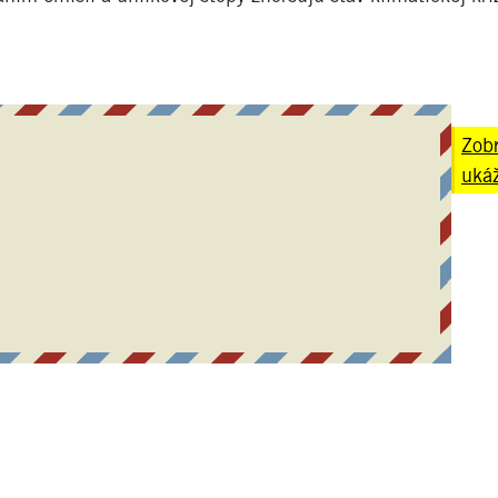
Zobr
ukáž