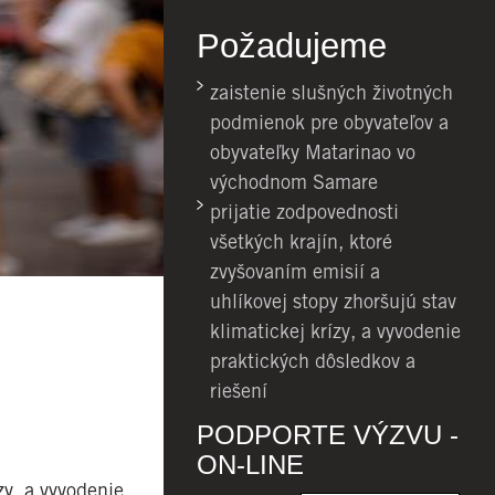
Požadujeme
zaistenie slušných životných
podmienok pre obyvateľov a
obyvateľky Matarinao vo
východnom Samare
prijatie zodpovednosti
všetkých krajín, ktoré
zvyšovaním emisií a
uhlíkovej stopy zhoršujú stav
klimatickej krízy, a vyvodenie
praktických dôsledkov a
riešení
PODPORTE VÝZVU -
ON-LINE
zy, a vyvodenie