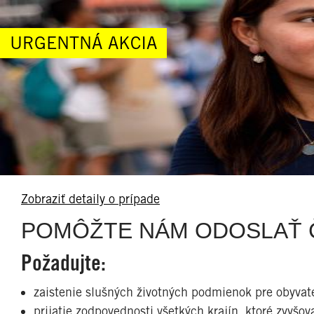
URGENTNÁ AKCIA
Zobraziť detaily o prípade
POMÔŽTE NÁM ODOSLAŤ Č
Požadujte:
zaistenie slušných životných podmienok pre obyva
prijatie zodpovednosti všetkých krajín, ktoré zvyšov