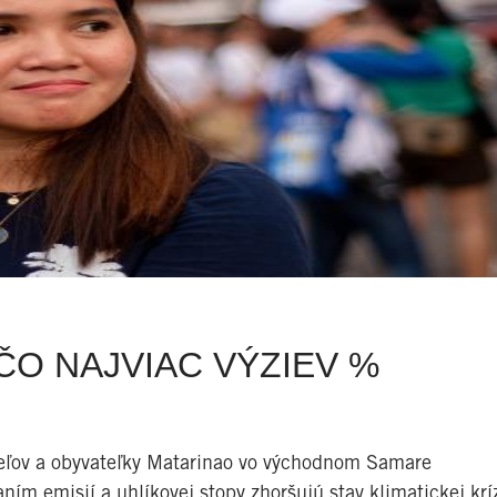
O NAJVIAC VÝZIEV %
teľov a obyvateľky Matarinao vo východnom Samare
aním emisií a uhlíkovej stopy zhoršujú stav klimatickej krí