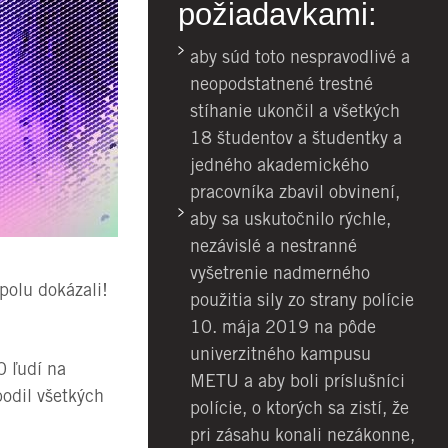
požiadavkami:
aby súd toto nespravodlivé a
neopodstatnené trestné
stíhanie ukončil a všetkých
18 študentov a študentky a
jedného akademického
pracovníka zbavil obvinení,
aby sa uskutočnilo rýchle,
nezávislé a nestranné
vyšetrenie nadmerného
polu dokázali!
použitia sily zo strany polície
10. mája 2019 na pôde
univerzitného kampusu
0 ľudí na
METU a aby boli príslušníci
bodil všetkých
polície, o ktorých sa zistí, že
pri zásahu konali nezákonne,