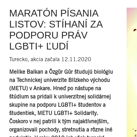
MARATÓN PÍSANIA
LISTOV: STÍHANÍ ZA
PODPORU PRÁV
LGBTI+ ĽUDÍ
Turecko, akcia začala 12.11.2020
Melike Balkan a Özgür Gür študujú biológiu
na Technickej univerzite Blízkeho východu
(METU) v Ankare. Hneď po nástupe na
štúdium sa pridali k univerzitnej solidárnej
skupine na podporu LGBTI+ študentov a
študentiek, METU LGBTI+ Solidarity.
Čoskoro v nej patrili k tým najaktívnejším,
organizovali pochody, stretnutia a rôzne iné