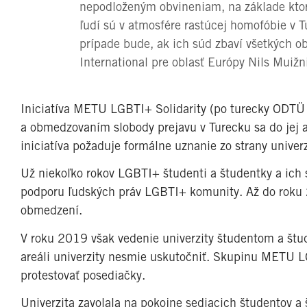
nepodloženým obvineniam, na základe ktor
ľudí sú v atmosfére rastúcej homofóbie v
prípade bude, ak ich súd zbaví všetkých ob
International pre oblasť Európy Nils Muižn
Iniciatíva METU LGBTI+ Solidarity (po turecky ODTÜ
a obmedzovaním slobody prejavu v Turecku sa do jej ak
iniciatíva požaduje formálne uznanie zo strany univer
Už niekoľko rokov LGBTI+ študenti a študentky a ich
podporu ľudských práv LGBTI+ komunity. Až do roku 
obmedzení.
V roku 2019 však vedenie univerzity študentom a št
areáli univerzity nesmie uskutočniť. Skupinu METU LG
protestovať posediačky.
Univerzita zavolala na pokojne sediacich študentov a 