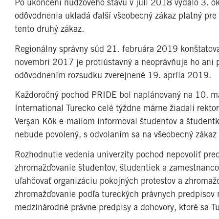
Po ukončení núdzového stavu v júli 2018 vydalo 3. o
odôvodnenia ukladá ďalší všeobecný zákaz platný pre
tento druhý zákaz.
Regionálny správny súd 21. februára 2019 konštatova
novembri 2017 je protiústavný a neoprávňuje ho ani pl
odôvodnením rozsudku zverejnené 19. apríla 2019.
Každoročný pochod PRIDE bol naplánovaný na 10. máj
International Turecko celé týždne márne žiadali rekto
Verşan Kök e-mailom informoval študentov a študent
nebude povolený, s odvolaním sa na všeobecný zákaz
Rozhodnutie vedenia univerzity pochod nepovoliť pre
zhromažďovanie študentov, študentiek a zamestnancov
uľahčovať organizáciu pokojných protestov a zhromažd
zhromažďovanie podľa tureckých právnych predpisov n
medzinárodné právne predpisy a dohovory, ktoré sa Tu