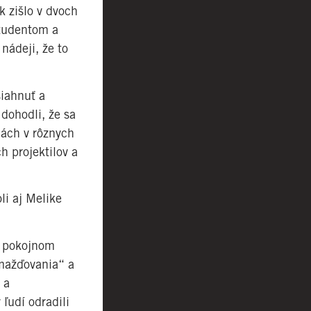
 zišlo v dvoch
študentom a
nádeji, že to
siahnuť a
dohodli, že sa
nách v rôznych
h projektilov a
li aj Melike
a pokojnom
mažďovania“ a
 a
ľudí odradili