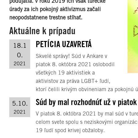
podujatia. V roku 2019 ich však turecké
úrady za ich pokojný aktivizmus začali
neopodstatnene trestne stíhať.
Aktuálne k prípadu
PETÍCIA UZAVRETÁ
18.1
0.
Skvelé správy! Súd v Ankare v
2021
piatok 8. októbra 2021 oslobodil
všetkých 19 aktivistiek a
aktivistov za práva LGBT+ ľudí,
ktorí čelili krivým obvineniam za pokojnú
Súd by mal rozhodnúť už v piatok
5.10.
2021
V piatok 8. októbra 2021 by mal súd v tur
celom svete spolu s neziskovými organizác
19 ľudí spod krivej obžaloby.