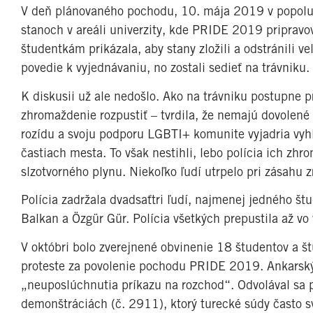
V deň plánovaného pochodu, 10. mája 2019 v popoludň
stanoch v areáli univerzity, kde PRIDE 2019 pripravova
študentkám prikázala, aby stany zložili a odstránili ve
povedie k vyjednávaniu, no zostali sedieť na trávniku.
K diskusii už ale nedošlo. Ako na trávniku postupne pr
zhromaždenie rozpustiť – tvrdila, že nemajú dovolené 
rozídu a svoju podporu LGBTI+ komunite vyjadria vyh
častiach mesta. To však nestihli, lebo polícia ich zhr
slzotvorného plynu. Niekoľko ľudí utrpelo pri zásahu z
Polícia zadržala dvadsaťtri ľudí, najmenej jedného štu
Balkan a Özgür Gür. Polícia všetkých prepustila až v
V októbri bolo zverejnené obvinenie 18 študentov a 
proteste za povolenie pochodu PRIDE 2019. Ankarský
„neuposlúchnutia príkazu na rozchod“. Odvolával sa 
demonštráciách (č. 2911), ktorý turecké súdy často s