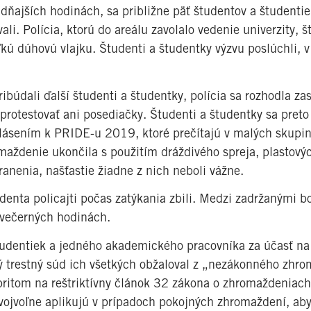
ajších hodinách, sa približne päť študentov a študentiek
li. Polícia, ktorú do areálu zavolalo vedenie univerzity, 
ľkú dúhovú vlajku. Študenti a študentky výzvu poslúchli, v 
ibúdali ďalší študenti a študentky, polícia sa rozhodla za
protestovať ani posediačky. Študenti a študentky sa preto 
lásením k PRIDE-u 2019, ktoré prečítajú v malých skupi
omaždenie ukončila s použitím dráždivého spreja, plastovýc
ranenia, našťastie žiadne z nich neboli vážne.
denta policajti počas zatýkania zbili. Medzi zadržanými bo
o večerných hodinách.
študentiek a jedného akademického pracovníka za účasť n
 trestný súd ich všetkých obžaloval z „nezákonného zhro
pritom na reštriktívny článok 32 zákona o zhromaždeniach
vojvoľne aplikujú v prípadoch pokojných zhromaždení, aby 