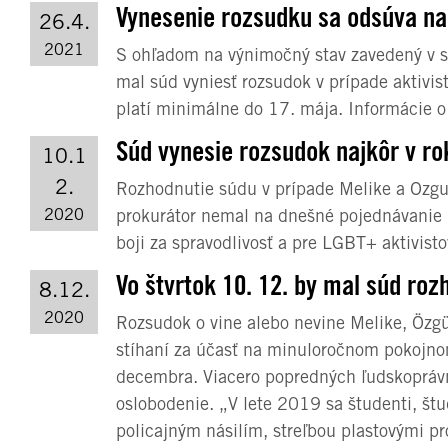
Vynesenie rozsudku sa odsúva na
26.4.
2021
S ohľadom na výnimočný stav zavedený v sú
mal súd vyniesť rozsudok v prípade aktivis
platí minimálne do 17. mája. Informácie o 
Súd vynesie rozsudok najkôr v r
10.1
2.
Rozhodnutie súdu v prípade Melike a Ozgu
2020
prokurátor nemal na dnešné pojednávanie 
boji za spravodlivosť a pre LGBT+ aktivist
Vo štvrtok 10. 12. by mal súd roz
8.12.
2020
Rozsudok o vine alebo nevine Melike, Özgü
stíhaní za účasť na minuloročnom pokojno
decembra. Viacero popredných ľudskoprávny
oslobodenie. „V lete 2019 sa študenti, štu
policajným násilím, streľbou plastovými p