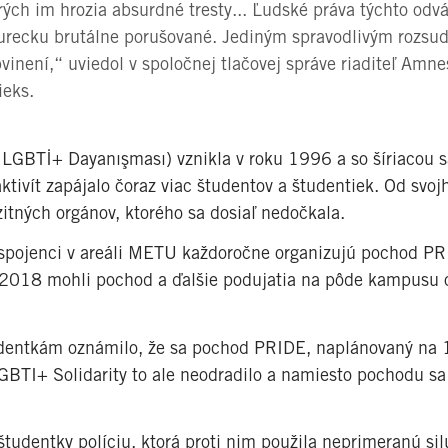
ých im hrozia absurdné tresty... Ľudské práva týchto od
 Turecku brutálne porušované. Jediným spravodlivým rozsu
vinení,“ uviedol v spoločnej tlačovej správe riaditeľ Amne
ieks.
 LGBTİ+ Dayanışması) vznikla v roku 1996 a so šíriacou 
tivít zapájalo čoraz viac študentov a študentiek. Od svoj
zitných orgánov, ktorého sa dosiaľ nedočkala.
 spojenci v areáli METU každoročne organizujú pochod P
2018 mohli pochod a ďalšie podujatia na pôde kampusu o
udentkám oznámilo, že sa pochod PRIDE, naplánovaný na 1
BTI+ Solidarity to ale neodradilo a namiesto pochodu sa
študentky políciu, ktorá proti nim použila neprimeranú sil