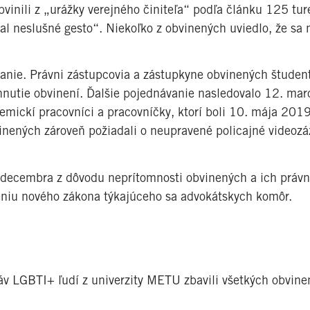
bvinili z „urážky verejného činiteľa“ podľa článku 125 tu
al neslušné gesto“. Niekoľko z obvinených uviedlo, že sa
nie. Právni zástupcovia a zástupkyne obvinených študent
hnutie obvinení. Ďalšie pojednávanie nasledovalo 12. ma
emickí pracovníci a pracovníčky, ktorí boli 10. mája 2019
bvinených zároveň požiadali o neupravené policajné videoz
. decembra z dôvodu neprítomnosti obvinených a ich práv
edeniu nového zákona týkajúceho sa advokátskych komôr.
áv LGBTI+ ľudí z univerzity METU zbavili všetkých obvine