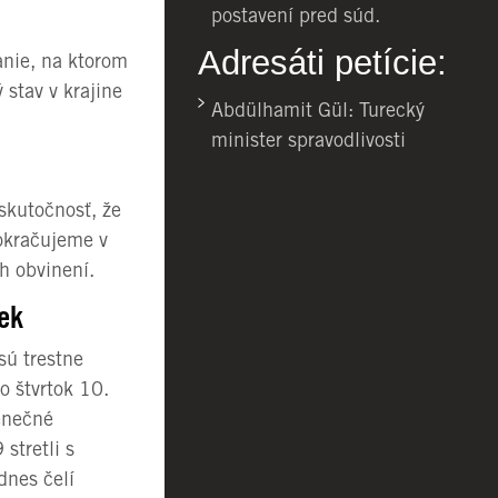
postavení pred súd.
Adresáti petície:
anie, na ktorom
 stav v krajine
Abdülhamit Gül: Turecký
minister spravodlivosti
skutočnosť, že
okračujeme v
h obvinení.
iek
sú trestne
o štvrtok 10.
ienečné
stretli s
dnes čelí