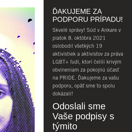
ĎAKUJEME ZA
PODPORU PRÍPADU!
Skvelé správy! Súd v Ankare v
piatok 8. októbra 2021
oslobodil všetkých 19
aktivistiek a aktivistov za práva
LGBT+ ľudí, ktorí čelili krivým
obvineniam za pokojnú účasť
na PRIDE. Ďakujeme za vašu
podporu, opäť sme to spolu
dokázali!
Odoslali sme
Vaše podpisy s
týmito