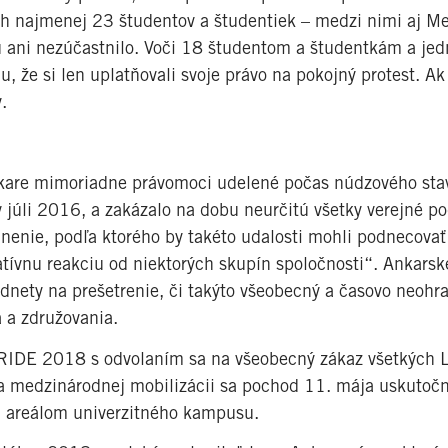
ch najmenej 23 študentov a študentiek – medzi nimi aj Me
u ani nezúčastnilo. Voči 18 študentom a študentkám a j
u, že si len uplatňovali svoje právo na pokojný protest. A
.
nkare mimoriadne právomoci udelené počas núdzového sta
júli 2016, a zakázalo na dobu neurčitú všetky verejné po
nenie, podľa ktorého by takéto udalosti mohli podnecovať
gatívnu reakciu od niektorých skupín spoločnosti“. Ankar
odnety na prešetrenie, či takýto všeobecný a časovo neohr
 a združovania.
 PRIDE 2018 s odvolaním sa na všeobecný zákaz všetkých
 medzinárodnej mobilizácii sa pochod 11. mája uskutočni
 areálom univerzitného kampusu.