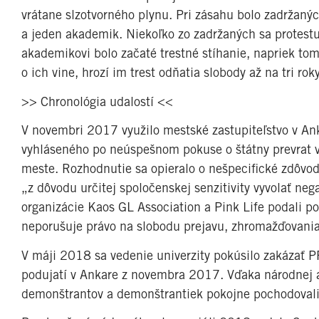
vrátane slzotvorného plynu. Pri zásahu bolo zadržaný
a jeden akademik. Niekoľko zo zadržaných sa protest
akademikovi bolo začaté trestné stíhanie, napriek tom
o ich vine, hrozí im trest odňatia slobody až na tri roky
>> Chronológia udalostí <<
V novembri 2017 využilo mestské zastupiteľstvo v A
vyhláseného po neúspešnom pokuse o štátny prevrat v 
meste. Rozhodnutie sa opieralo o nešpecifické zdôvod
„z dôvodu určitej spoločenskej senzitivity vyvolať ne
organizácie Kaos GL Association a Pink Life podali p
neporušuje právo na slobodu prejavu, zhromažďovania
V máji 2018 sa vedenie univerzity pokúsilo zakázať
podujatí v Ankare z novembra 2017. Vďaka národnej a
demonštrantov a demonštrantiek pokojne pochodovali