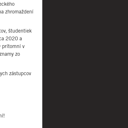
reckého
 na zhromaždení
ov, študentiek
rca 2020 a
 prítomní v
áznamy zo
nych zástupcov
ní!