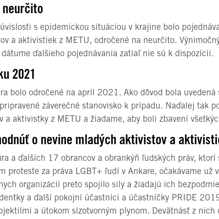
 neurčito
vislosti s epidemickou situáciou v krajine bolo pojednáv
tov a aktivistiek z METU, odročené na neurčito. Výnimočný
dátume ďalšieho pojednávania zatiaľ nie sú k dispozícii.
oku 2021
ra bolo odročené na apríl 2021. Ako dôvod bola uvedená 
pripravené záverečné stanovisko k prípadu. Naďalej tak p
ov a aktivistky z METU a žiadame, aby boli zbavení všetkýc
hodnúť o nevine mladých aktivistov a aktivist
ra a ďalších 17 obrancov a obrankýň ľudských práv, ktorí 
m proteste za práva LGBT+ ľudí v Ankare, očakávame už v
ch organizácií preto spojilo sily a žiadajú ich bezpodm
dentky a ďalší pokojní účastníci a účastníčky PRIDE 2019 
rojektilmi a útokom slzotvorným plynom. Devätnásť z nich 