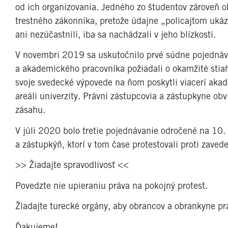
od ich organizovania. Jedného zo študentov zároveň o
trestného zákonníka, pretože údajne „policajtom ukáz
ani nezúčastnili, iba sa nachádzali v jeho blízkosti.
V novembri 2019 sa uskutočnilo prvé súdne pojednáva
a akademického pracovníka požiadali o okamžité stia
svoje svedecké výpovede na ňom poskytli viacerí akad
areáli univerzity. Právni zástupcovia a zástupkyne o
zásahu.
V júli 2020 bolo tretie pojednávanie odročené na 10
a zástupkýň, ktorí v tom čase protestovali proti zav
>> Žiadajte spravodlivosť <<
Povedzte nie upieraniu práva na pokojný protest.
Žiadajte turecké orgány, aby obrancov a obrankyne pr
Ďakujeme!