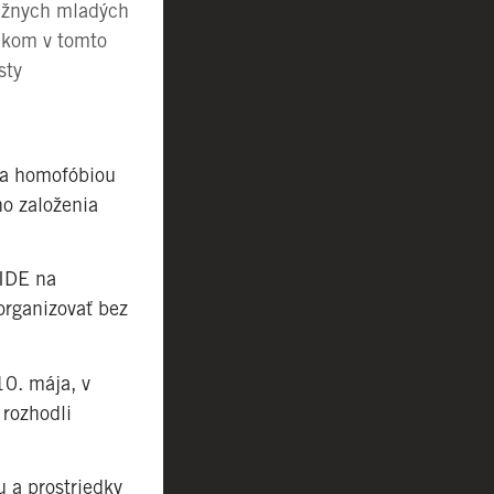
vážnych mladých
dkom v tomto
sty
sa homofóbiou
ho založenia
RIDE na
rganizovať bez
0. mája, v
 rozhodli
u a prostriedky