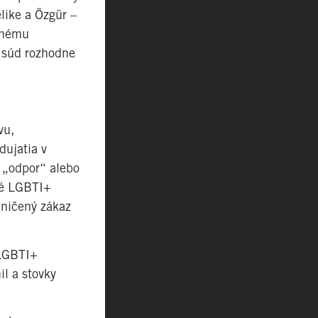
like a Özgür –
ednému
k súd rozhodne
vu,
dujatia v
 „odpor“ alebo
ské LGBTI+
aničený zákaz
 LGBTI+
l a stovky