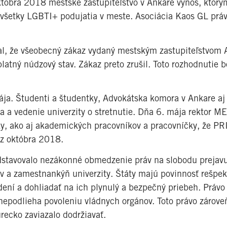
któbra 2018 mestské zastupiteľstvo v Ankare výnos, ktorý
 všetky LGBTI+ podujatia v meste. Asociácia Kaos GL prá
l, že všeobecný zákaz vydaný mestským zastupiteľstvom 
atný núdzový stav. Zákaz preto zrušil. Toto rozhodnutie b
a. Študenti a študentky, Advokátska komora v Ankare a
ra a vedenie univerzity o stretnutie. Dňa 6. mája rektor 
ky, ako aj akademických pracovníkov a pracovníčky, že P
 z októbra 2018.
dstavovalo nezákonné obmedzenie práv na slobodu prejav
 a zamestnankýň univerzity. Štáty majú povinnosť rešpek
ení a dohliadať na ich plynulý a bezpečný priebeh. Právo
epodlieha povoleniu vládnych orgánov. Toto právo zároveň
recko zaviazalo dodržiavať.