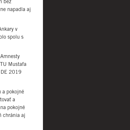
m bez
vne napadla aj
Ankary v
olo spolu s
j Amnesty
METU Mustafa
RIDE 2019
u a pokojné
tovať a
 na pokojné
 chránia aj