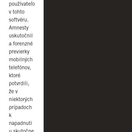
používateľo
v tohto
softvéru.
Amnesty
uskutočnil
a forenzné
previerky
mobilných
telefónov,
ktoré
potvrdili,
že v
niektorých
prípadoch
k
napadnuti
u skutočne