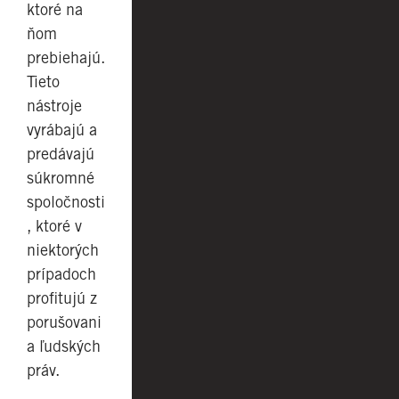
ktoré na
ňom
prebiehajú.
Tieto
nástroje
vyrábajú a
predávajú
súkromné
spoločnosti
, ktoré v
niektorých
prípadoch
profitujú z
porušovani
a ľudských
práv.