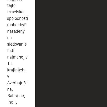
tejto
izraelskej
spoločnosti
mohol byť
nasadený
na
sledovanie
ľudí
najmenej v
11
krajinách:
v
Azerbajdža
ne,
Bahrajne,
Indii,