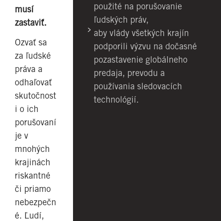
použité na porušovanie
musí
ľudských práv,
zastaviť.
aby vlády všetkých krajín
Ozvať sa
podporili výzvu na dočasné
za ľudské
pozastavenie globálneho
práva a
predaja, prevodu a
odhaľovať
používania sledovacích
skutočnost
technológií.
i o ich
porušovaní
je v
mnohých
krajinách
riskantné
či priamo
nebezpečn
é. Ľudí,