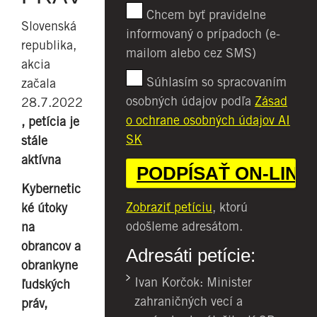
Chcem byť pravidelne
Slovenská
informovaný o prípadoch (e-
republika,
mailom alebo cez SMS)
akcia
Súhlasím so spracovaním
začala
osobných údajov podľa
Zásad
28.7.2022
o ochrane osobných údajov AI
, petícia je
SK
stále
aktívna
Kybernetic
Zobraziť petíciu
, ktorú
ké útoky
odošleme adresátom.
na
obrancov a
Adresáti petície:
obrankyne
Ivan Korčok: Minister
ľudských
zahraničných vecí a
práv,