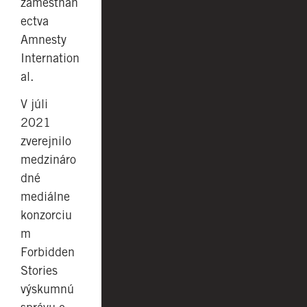
zamestnan
ectva
Amnesty
Internation
al.
V júli
2021
zverejnilo
medzináro
dné
mediálne
konzorciu
m
Forbidden
Stories
výskumnú