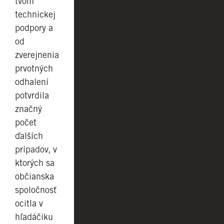
tvom
technickej
podpory a
od
zverejnenia
prvotných
odhalení
potvrdila
značný
počet
ďalších
prípadov, v
ktorých sa
občianska
spoločnosť
ocitla v
hľadáčiku