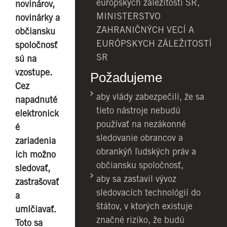
európskych záležitostí SR,
novinárov,
MINISTERSTVO
novinárky a
ZAHRANIČNÝCH VECÍ A
občiansku
EURÓPSKYCH ZÁLEŽITOSTÍ
spoločnosť
SR
sú na
vzostupe.
Požadujeme
Cez
aby vlády zabezpečili, že sa
napadnuté
tieto nástroje nebudú
elektronick
používať na nezákonné
é
sledovanie obrancov a
zariadenia
obrankýň ľudských práv a
ich možno
občiansku spoločnosť,
sledovať,
aby sa zastavil vývoz
zastrašovať
sledovacích technológií do
a
štátov, v ktorých existuje
umlčiavať.
značné riziko, že budú
Toto sa