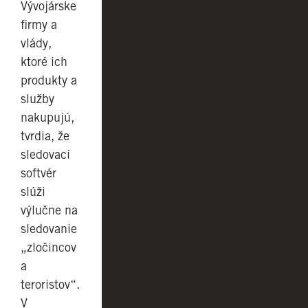
Vývojárske
firmy a
vlády,
ktoré ich
produkty a
služby
nakupujú,
tvrdia, že
sledovací
softvér
slúži
výlučne na
sledovanie
„zločincov
a
teroristov“.
V