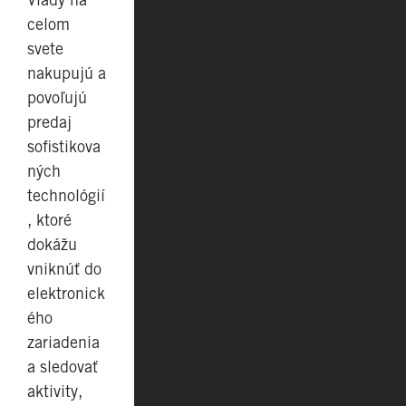
celom
svete
nakupujú a
povoľujú
predaj
sofistikova
ných
technológií
, ktoré
dokážu
vniknúť do
elektronick
ého
zariadenia
a sledovať
aktivity,