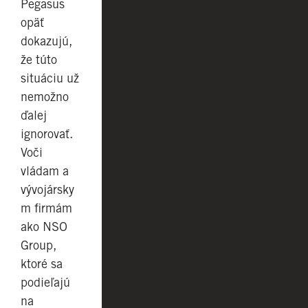
Pegasus
opäť
dokazujú,
že túto
situáciu už
nemožno
ďalej
ignorovať.
Voči
vládam a
vývojársky
m firmám
ako NSO
Group,
ktoré sa
podieľajú
na