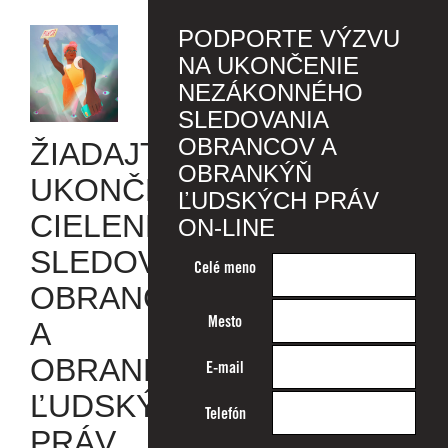
PODPORTE VÝZVU
NA UKONČENIE
NEZÁKONNÉHO
SLEDOVANIA
OBRANCOV A
ŽIADAJTE
OBRANKÝŇ
UKONČENIE
ĽUDSKÝCH PRÁV
CIELENÉHO
ON-LINE
SLEDOVANIA
Celé meno
OBRANCOV
Mesto
A
OBRANKÝŇ
E-mail
ĽUDSKÝCH
Telefón
PRÁV