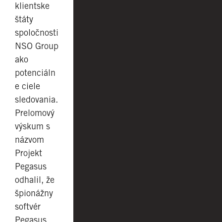
klientske
štáty
spoločnosti
NSO Group
ako
potenciáln
e ciele
sledovania.
Prelomový
výskum s
názvom
Projekt
Pegasus
odhalil, že
špionážny
softvér
Pegasus