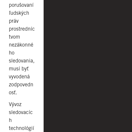
porušovaní
ľudských
práv
prostredníc
tvom
nezákonné
ho
sledovania,
musí byť
vyvodená
zodpovedn
osť.
Vývoz
sledovacíc
h
technológií