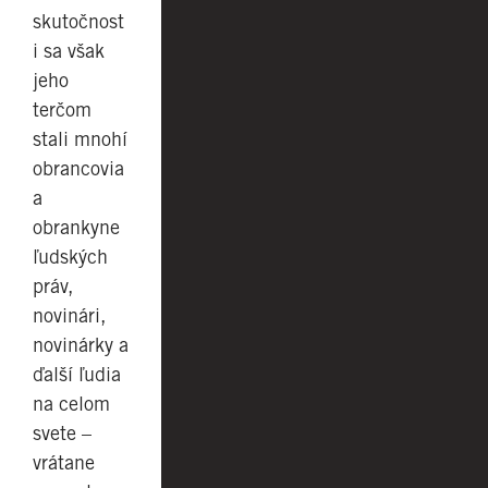
skutočnost
i sa však
jeho
terčom
stali mnohí
obrancovia
a
obrankyne
ľudských
práv,
novinári,
novinárky a
ďalší ľudia
na celom
svete –
vrátane