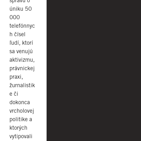
správu o
úniku 50
000
telefónnyc
h čísel
ľudí, ktorí
sa venujú
aktivizmu,
právnickej
praxi,
žurnalistik
e či
dokonca
vrcholovej
politike a
ktorých
vytipovali