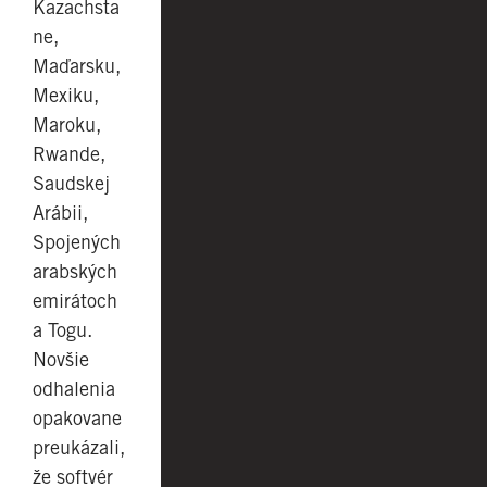
Kazachsta
ne,
Maďarsku,
Mexiku,
Maroku,
Rwande,
Saudskej
Arábii,
Spojených
arabských
emirátoch
a Togu.
Novšie
odhalenia
opakovane
preukázali,
že softvér