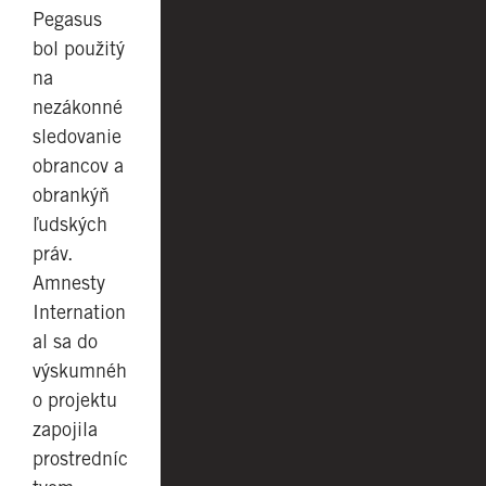
Pegasus
bol použitý
na
nezákonné
sledovanie
obrancov a
obrankýň
ľudských
práv.
Amnesty
Internation
al sa do
výskumnéh
o projektu
zapojila
prostredníc