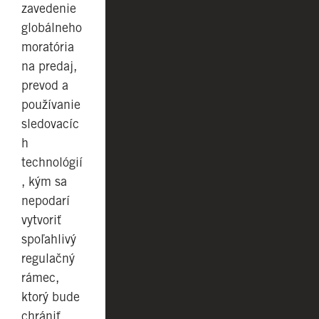
zavedenie
globálneho
moratória
na predaj,
prevod a
používanie
sledovacíc
h
technológií
, kým sa
nepodarí
vytvoriť
spoľahlivý
regulačný
rámec,
ktorý bude
chrániť