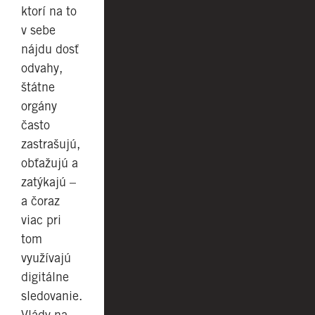
ktorí na to
v sebe
nájdu dosť
odvahy,
štátne
orgány
často
zastrašujú,
obťažujú a
zatýkajú –
a čoraz
viac pri
tom
využívajú
digitálne
sledovanie.
Vlády na