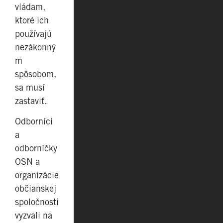
vládam,
ktoré ich
používajú
nezákonný
m
spôsobom,
sa musí
zastaviť.
Odborníci
a
odborníčky
OSN a
organizácie
občianskej
spoločnosti
vyzvali na