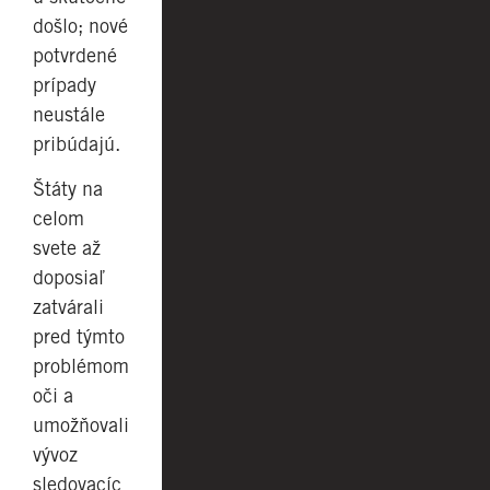
došlo; nové
potvrdené
prípady
neustále
pribúdajú.
Štáty na
celom
svete až
doposiaľ
zatvárali
pred týmto
problémom
oči a
umožňovali
vývoz
sledovacíc