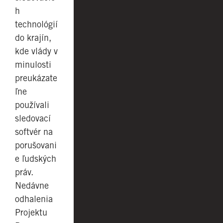
h
technológií
do krajín,
kde vlády v
minulosti
preukázate
ľne
používali
sledovací
softvér na
porušovani
e ľudských
práv.
Nedávne
odhalenia
Projektu