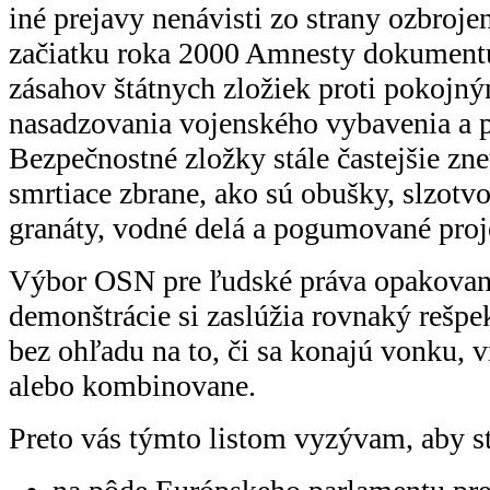
iné prejavy nenávisti zo strany ozbroje
začiatku roka 2000 Amnesty dokumentuj
zásahov štátnych zložiek proti pokojn
nasadzovania vojenského vybavenia a p
Bezpečnostné zložky stále častejšie zne
smrtiace zbrane, ako sú obušky, slzotv
granáty, vodné delá a pogumované proje
Výbor OSN pre ľudské práva opakovane
demonštrácie si zaslúžia rovnaký rešpe
bez ohľadu na to, či sa konajú vonku, vn
alebo kombinovane.
Preto vás týmto listom vyzývam, aby st