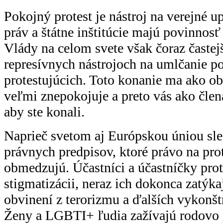
Pokojný protest je nástroj na verejné u
práv a štátne inštitúcie majú povinnosť 
Vlády na celom svete však čoraz častejš
represívnych nástrojoch na umlčanie p
protestujúcich. Toto konanie ma ako o
veľmi znepokojuje a preto vás ako čle
aby ste konali.
Naprieč svetom aj Európskou úniou sl
právnych predpisov, ktoré právo na pro
obmedzujú. Účastníci a účastníčky prot
stigmatizácii, neraz ich dokonca zatýka
obvinení z terorizmu a ďalších vykonš
Ženy a LGBTI+ ľudia zažívajú rodovo 