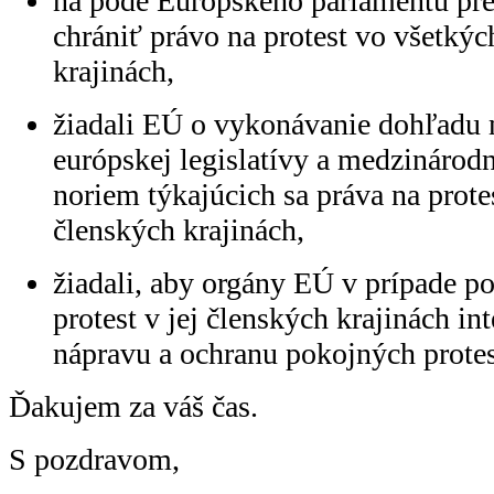
na pôde Európskeho parlamentu pre
chrániť právo na protest vo všetkýc
krajinách,
žiadali EÚ o vykonávanie dohľadu
európskej legislatívy a medzináro
noriem týkajúcich sa práva na prote
členských krajinách,
žiadali, aby orgány EÚ v prípade p
protest v jej členských krajinách int
nápravu a ochranu pokojných protes
Ďakujem za váš čas.
S pozdravom,