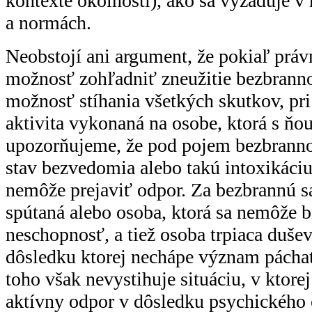
kontexte okolností), ako sa vyžaduje 
a normách.
Neobstojí ani argument, že pokiaľ prá
možnosť zohľadniť zneužitie bezbrannos
možnosť stíhania všetkých skutkov, pri
aktivita vykonaná na osobe, ktorá s ňou
upozorňujeme, že pod pojem bezbrannos
stav bezvedomia alebo takú intoxikáciu,
nemôže prejaviť odpor. Za bezbrannú s
spútaná alebo osoba, ktorá sa nemôže b
neschopnosť, a tiež osoba trpiaca duše
dôsledku ktorej nechápe význam pácha
toho však nevystihuje situáciu, v ktorej
aktívny odpor v dôsledku psychického