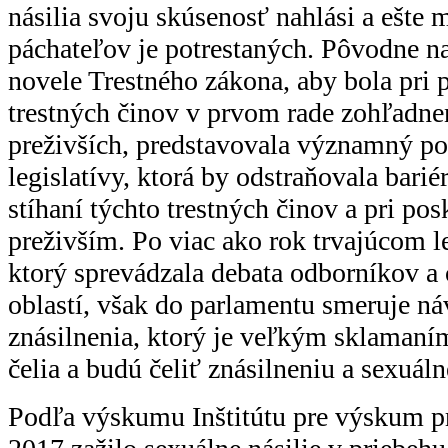
násilia svoju skúsenosť nahlási a ešte
páchateľov je potrestaných. Pôvodne 
novele Trestného zákona, aby bola pri 
trestných činov v prvom rade zohľadne
preživších, predstavovala významný pok
legislatívy, ktorá by odstraňovala barié
stíhaní týchto trestných činov a pri po
preživším. Po viac ako rok trvajúcom l
ktorý sprevádzala debata odborníkov a
oblastí, však do parlamentu smeruje náv
znásilnenia, ktorý je veľkým sklamaním p
čelia a budú čeliť znásilneniu a sexuál
Podľa výskumu Inštitútu pre výskum pr