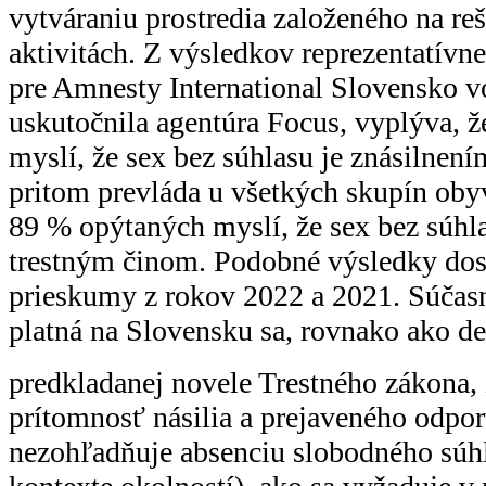
vytváraniu prostredia založeného na re
aktivitách. Z výsledkov reprezentatívn
pre Amnesty International Slovensko v
uskutočnila agentúra Focus, vyplýva, 
myslí, že sex bez súhlasu je znásilnení
pritom prevláda u všetkých skupín obyv
89 % opýtaných myslí, že sex bez súhl
trestným činom. Podobné výsledky dosi
prieskumy z rokov 2022 a 2021. Súčasn
platná na Slovensku sa, rovnako ako de
predkladanej novele Trestného zákona,
prítomnosť násilia a prejaveného odpo
nezohľadňuje absenciu slobodného súh