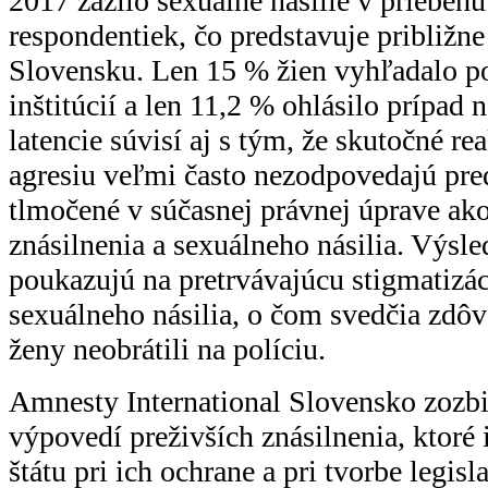
2017 zažilo sexuálne násilie v priebeh
respondentiek, čo predstavuje približn
Slovensku. Len 15 % žien vyhľadalo p
inštitúcií a len 11,2 % ohlásilo prípad 
latencie súvisí aj s tým, že skutočné re
agresiu veľmi často nezodpovedajú pre
tlmočené v súčasnej právnej úprave ako
znásilnenia a sexuálneho násilia. Výsl
poukazujú na pretrvávajúcu stigmatizác
sexuálneho násilia, o čom svedčia zdôv
ženy neobrátili na políciu.
Amnesty International Slovensko zozbi
výpovedí preživších znásilnenia, ktoré 
štátu pri ich ochrane a pri tvorbe legisl