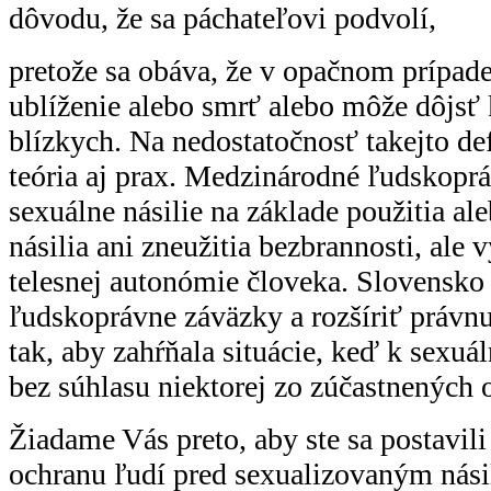
dôvodu, že sa páchateľovi podvolí,
pretože sa obáva, že v opačnom prípade
ublíženie alebo smrť alebo môže dôjsť 
blízkych. Na nedostatočnosť takejto de
teória aj prax. Medzinárodné ľudskopr
sexuálne násilie na základe použitia al
násilia ani zneužitia bezbrannosti, ale 
telesnej autonómie človeka. Slovensko
ľudskoprávne záväzky a rozšíriť právnu
tak, aby zahŕňala situácie, keď k sexu
bez súhlasu niektorej zo zúčastnených 
Žiadame Vás preto, aby ste sa postavili
ochranu ľudí pred sexualizovaným nási