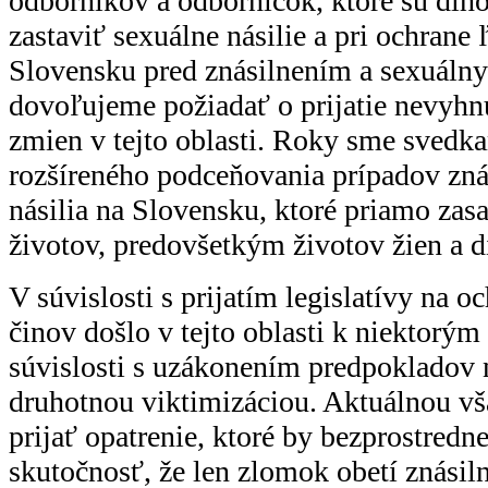
odborníkov a odborníčok, ktoré sú dlh
zastaviť sexuálne násilie a pri ochrane 
Slovensku pred znásilnením a sexuálny
dovoľujeme požiadať o prijatie nevyhn
zmien v tejto oblasti. Roky sme svedk
rozšíreného podceňovania prípadov zná
násilia na Slovensku, ktoré priamo zas
životov, predovšetkým životov žien a di
V súvislosti s prijatím legislatívy na o
činov došlo v tejto oblasti k niektorý
súvislosti s uzákonením predpokladov 
druhotnou viktimizáciou. Aktuálnou vš
prijať opatrenie, ktoré by bezprostredn
skutočnosť, že len zlomok obetí znásil