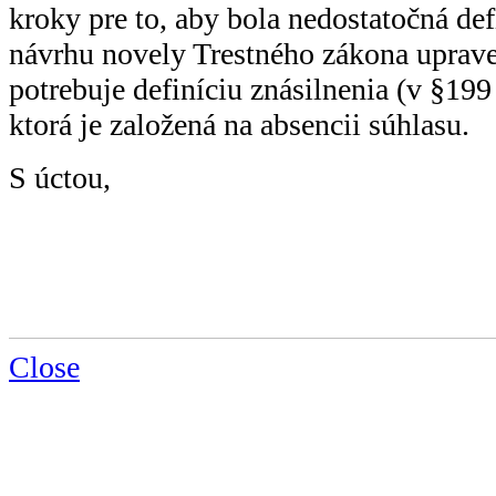
kroky pre to, aby bola nedostatočná def
návrhu novely Trestného zákona uprav
potrebuje definíciu znásilnenia (v §199
ktorá je založená na absencii súhlasu.
S úctou,
Close