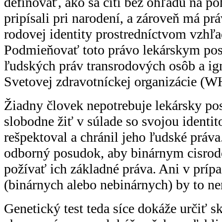
definovať, ako sa cíti bez ohľadu na po
pripísali pri narodení, a zároveň má pr
rodovej identity prostredníctvom vzhľa
Podmieňovať toto právo lekárskym po
ľudských práv transrodových osôb a ig
Svetovej zdravotníckej organizácie (W
Žiadny človek nepotrebuje lekársky po
slobodne žiť v súlade so svojou identito
rešpektoval a chránil jeho ľudské práva
odborný posudok, aby binárnym cisr
požívať ich základné práva. Ani v príp
(binárnych alebo nebinárnych) by to ne
Genetický test teda síce dokáže určiť 