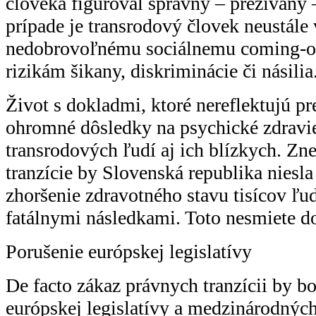
človeka figuroval správny – prežívaný
prípade je transrodový človek neustále
nedobrovoľnému sociálnemu coming-ou
rizikám šikany, diskriminácie či násilia
Život s dokladmi, ktoré nereflektujú p
ohromné dôsledky na psychické zdravi
transrodových ľudí aj ich blízkych. Z
tranzície by Slovenská republika niesl
zhoršenie zdravotného stavu tisícov ľud
fatálnymi následkami. Toto nesmiete d
Porušenie európskej legislatívy
De facto zákaz právnych tranzícii by b
európskej legislatívy a medzinárodný