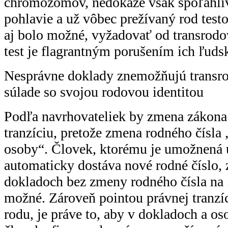
chromozómov, nedokáže však spoľahliv
pohlavie a už vôbec prežívaný rod test
aj bolo možné, vyžadovať od transrod
test je flagrantným porušením ich ľuds
Nesprávne doklady znemožňujú transr
súlade so svojou rodovou identitou
Podľa navrhovateliek by zmena zákona
tranzíciu, pretože zmena rodného čísla
osoby“. Človek, ktorému je umožnená 
automaticky dostáva nové rodné číslo,
dokladoch bez zmeny rodného čísla na 
možné. Zároveň pointou právnej tranzí
rodu, je práve to, aby v dokladoch a 