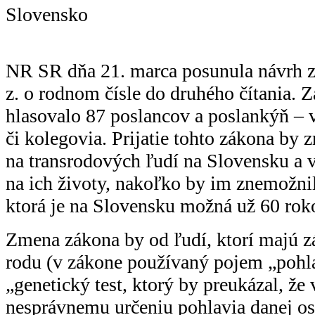
Slovensko
NR SR dňa 21. marca posunula návrh z
z. o rodnom čísle do druhého čítania. 
hlasovalo 87 poslancov a poslankýň –⁠ 
či kolegovia. Prijatie tohto zákona by
na transrodových ľudí na Slovensku a
na ich životy, nakoľko by im znemožnil
ktorá je na Slovensku možná už 60 rok
Zmena zákona by od ľudí, ktorí majú 
rodu (v zákone používaný pojem „pohla
„genetický test, ktorý by preukázal, že
nesprávnemu určeniu pohlavia danej o