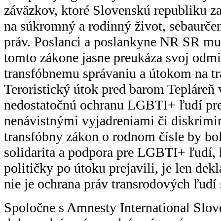
záväzkov, ktoré Slovenskú republiku z
na súkromný a rodinný život, sebaurče
práv. Poslanci a poslankyne NR SR mus
tomto zákone jasne preukáza svoj odmi
transfóbnemu správaniu a útokom na tr
Teroristický útok pred barom Tepláreň 
nedostatočnú ochranu LGBTI+ ľudí pred
nenávistnými vyjadreniami či diskrimi
transfóbny zákon o rodnom čísle by bo
solidarita a podpora pre LGBTI+ ľudí, 
političky po útoku prejavili, je len de
nie je ochrana práv transrodových ľudí 
Spoločne s Amnesty International Slo