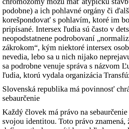
chromozómy môžu mať atypickú stav
podobne) a ich pohlavné orgány či ďal
korešpondovať s pohlavím, ktoré im bo
pripísané. Intersex ľudia sú často v de
neopodstatnene podrobovaní „normal
zákrokom“, kým niektoré intersex osoby 
nevedia, lebo sa u nich nijako neprejav
sa podrobne venuje správa s názvom Ľu
ľudia, ktorú vydala organizácia Transfú
Slovenská republika má povinnosť chrá
sebaurčenie
Každý človek má právo na sebaurčenie a
svojou identitou. Toto právo znamená,