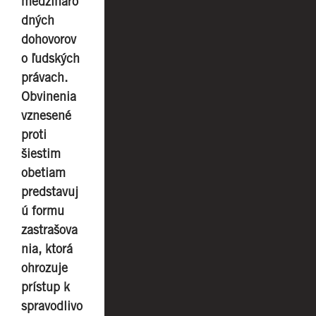
medzináro
dných
dohovorov
o ľudských
právach.
Obvinenia
vznesené
proti
šiestim
obetiam
predstavuj
ú formu
zastrašova
nia, ktorá
ohrozuje
prístup k
spravodlivo