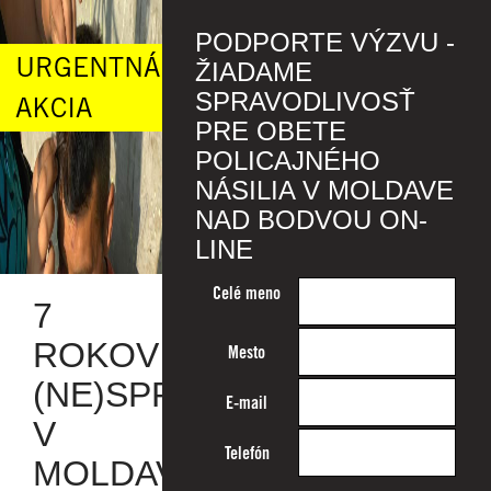
PODPORTE VÝZVU -
URGENTNÁ
ŽIADAME
SPRAVODLIVOSŤ
AKCIA
PRE OBETE
POLICAJNÉHO
NÁSILIA V MOLDAVE
NAD BODVOU ON-
LINE
Celé meno
7
ROKOV
Mesto
(NE)SPRAVODLIVOSTI
E-mail
V
Telefón
MOLDAVE: