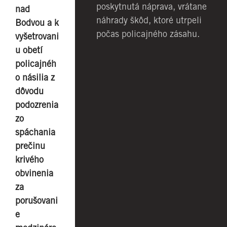
poskytnutá náprava, vrátane
nad
náhrady škôd, ktoré utrpeli
Bodvou a k
počas policajného zásahu.
vyšetrovani
u obetí
policajnéh
o násilia z
dôvodu
podozrenia
zo
spáchania
prečinu
krivého
obvinenia
za
porušovani
e