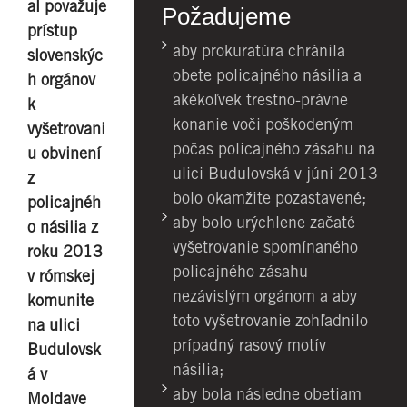
al považuje
Požadujeme
prístup
aby prokuratúra chránila
slovenskýc
obete policajného násilia a
h orgánov
akékoľvek trestno-právne
k
konanie voči poškodeným
vyšetrovani
počas policajného zásahu na
u obvinení
ulici Budulovská v júni 2013
z
bolo okamžite pozastavené;
policajnéh
aby bolo urýchlene začaté
o násilia z
vyšetrovanie spomínaného
roku 2013
policajného zásahu
v rómskej
nezávislým orgánom a aby
komunite
toto vyšetrovanie zohľadnilo
na ulici
prípadný rasový motív
Budulovsk
násilia;
á v
aby bola následne obetiam
Moldave