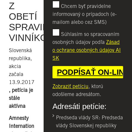
Z
Chcem byť pravidelne
informovaný o prípadoch (e-
OBETÍ
mailom alebo cez SMS)
SPRAVILI
Súhlasím so spracovaním
VINNÍKOV
osobných údajov podľa
Zásad
o ochrane osobných údajov AI
Slovenská
SK
republika,
akcia
začala
13.9.2017
Zobraziť petíciu
, ktorú
, petícia je
odošleme adresátom.
stále
Adresáti petície:
aktívna
Predseda vlády SR: Predseda
Amnesty
vlády Slovenskej republiky
Internation