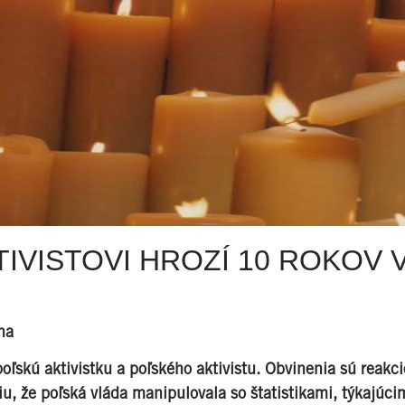
TIVISTOVI HROZÍ 10 ROKOV 
vna
poľskú aktivistku a poľského aktivistu. Obvinenia sú reakc
u, že poľská vláda manipulovala so štatistikami, týkajúci