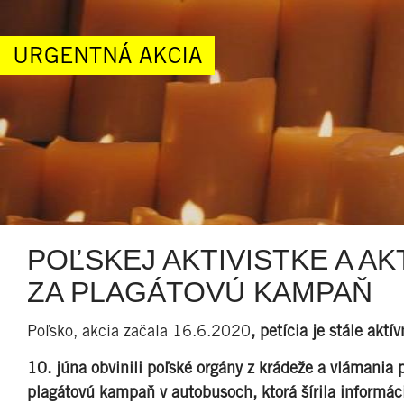
URGENTNÁ AKCIA
POĽSKEJ AKTIVISTKE A AK
ZA PLAGÁTOVÚ KAMPAŇ
Poľsko, akcia začala 16.6.2020
, petícia je stále aktí
10. júna obvinili poľské orgány z krádeže a vlámania 
plagátovú kampaň v autobusoch, ktorá šírila informáci