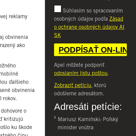
Súhlasím so spracovaním
ovej reklamy
osobných údajov podľa
Zásad
o ochrane osobných údajov AI
SK
aj obvinenia
brazený ako
Apel môžete podporiť
bežného
odoslaním listu poštou
.
 mobilné
aňou ďalšieho
Zobraziť petíciu
, ktorú
esené obvinenia
odošleme adresátom.
 rokov.
Adresáti petície:
 dohovore o
ď kritizujú
Mariusz Kamiński: Poľský
došlo ku škode
minister vnútra
estného činu