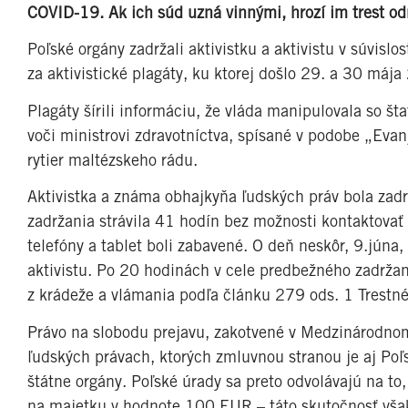
COVID-19. Ak ich súd uzná vinnými, hrozí im trest od
Poľské orgány zadržali aktivistku a aktivistu v súvis
za aktivistické plagáty, ku ktorej došlo 29. a 30 máj
Plagáty šírili informáciu, že vláda manipulovala so š
voči ministrovi zdravotníctva, spísané v podobe „Eva
rytier maltézskeho rádu.
Aktivistka a známa obhajkyňa ľudských práv bola zadr
zadržania strávila 41 hodín bez možnosti kontaktovať 
telefóny a tablet boli zabavené. O deň neskôr, 9.júna,
aktivistu. Po 20 hodinách v cele predbežného zadržan
z krádeže a vlámania podľa článku 279 ods. 1 Trestnéh
Právo na slobodu prejavu, zakotvené v Medzinárodno
ľudských právach, ktorých zmluvnou stranou je aj Poľsko
štátne orgány. Poľské úrady sa preto odvolávajú na to
na majetku v hodnote 100 EUR – táto skutočnosť však