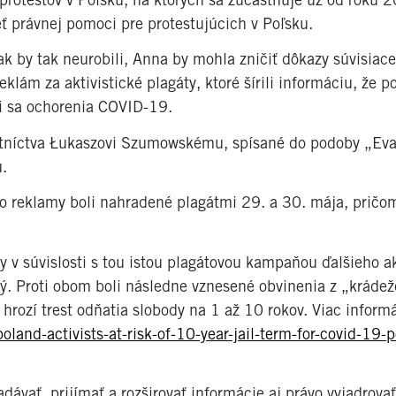
eť právnej pomoci pre protestujúcich v Poľsku.
ak by tak neurobili, Anna by mohla zničiť dôkazy súvisiace
ám za aktivistické plagáty, ktoré šírili informáciu, že p
mi sa ochorenia COVID-19.
avotníctva Łukaszovi Szumowskému, spísané do podoby „Eva
u.
ko reklamy boli nahradené plagátmi 29. a 30. mája, pričo
y v súvislosti s tou istou plagátovou kampaňou ďalšieho ak
ý. Proti obom boli následne vznesené obvinenia z „krádež
hrozí trest odňatia slobody na 1 až 10 rokov. Viac informá
and-activists-at-risk-of-10-year-jail-term-for-covid-19-p
dávať, prijímať a rozširovať informácie aj právo vyjadrova