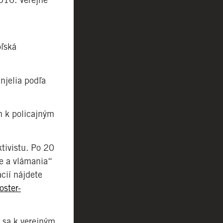
oľská
njelia podľa
m k policajným
tivistu. Po 20
e a vlámania“
cií nájdete
oster-
ť sa k verejným