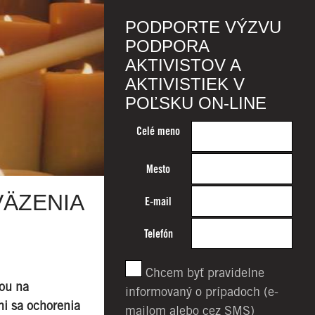
PODPORTE VÝZVU
PODPORA
AKTIVISTOV A
AKTIVISTIEK V
POĽSKU ON-LINE
Celé meno
Mesto
VÄZENIA
E-mail
Telefón
Chcem byť pravidelne
iou na
informovaný o prípadoch (e-
mi sa ochorenia
mailom alebo cez SMS)