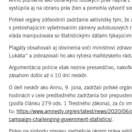
vystúpila aj na obranu práv žien a pomohla vytvoriť si
Poľské orgány zdôvodnili zadržanie aktivistky tým, že 
s prebiehajúcim vyšetrovaním zámeny autobusových rekl
vláda manipulovala so štatistickými dátami týkajúci
Plagáty obsahovali aj obvinenia voči ministrovi zdr
Lukáša“ a zobrazovali ho ako rytiera maltézskeho rád
Argumentácia polície však neznie presvedčivo, nakoľ
zásahom došlo až o 10 dní neskôr.
O deň neskôr ako Annu, 9. júna, zadržali poľské orgán
hodinách v cele predbežného zadržania bol prepusten
(podľa článku 279 ods. 1 Trestného zákona), za čo im 
tu:
https://www.amnesty.org/en/latest/news/2020/06/pol
campaign-challenging-government-statistics/
.
Právo na slobodu prejavu zastrešuje okrem práva vyhľa