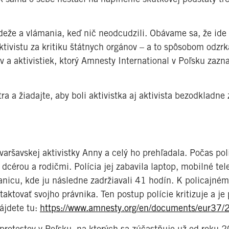
krádeže a vlámania, keď nič neodcudzili. Obávame sa, že id
aktivistu za kritiku štátnych orgánov – a to spôsobom odzr
ov a aktivistiek, ktorý Amnesty International v Poľsku za
a a žiadajte, aby boli aktivistka aj aktivista bezodkladne
aršavskej aktivistky Anny a celý ho prehľadala. Počas pol
cérou a rodičmi. Polícia jej zabavila laptop, mobilné tele
tanicu, kde ju následne zadržiavali 41 hodín. K policajné
ktovať svojho právnika. Ten postup polície kritizuje a je
nájdete tu:
https://www.amnesty.org/en/documents/eur37
otestov v Poľsku, na ktorých sa zúčastňuje už od roku 2