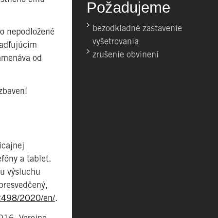
Požadujeme
bezodkladné zastavenie
e o nepodložené
vyšetrovania
kadľujúcim
zrušenie obvinení
znamenáva od
 zbavení
icajnej
fóny a tablet.
mu výsluchu
 presvedčený,
/2498/2020/en/
.
016. Verejne