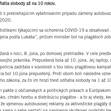
ňatia slobody až na 10 rokov.
losti s prebiehajúcim vyšetrovaním prípadu zámeny autobus
a 2020.
tatistikami týkajúcimi sa ochorenia COVID-19 a obsahovali 
njelia podľa Lukáša“, pričom minister bol na plagátoch zo
žaná v noci, 8. júna, po domovej prehliadke. V cele pred
svojho právnika. Prepustená bola až 10. júna. Jej laptop,
 polícia zadržala v súvislosti s tou istou plagátovou kamp
ia bol 10.júna prepustený. Proti obom boli následne vzn
o zákona, za čo im hrozí trest odňatia slobody na 1 až 10
m pakte o občianskych a politických právach a Európskom
, chráni tvorbu a distribúciu plagátov - a to aj vtedy, ke
, že výmenou autobusovej reklamy za aktivistické plagáty 
 sama o sebe nestačí na naplnenie skutkovej podstaty tr