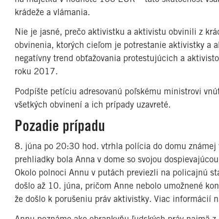
krádeže a vlámania.
Nie je jasné, prečo aktivistku a aktivistu obvinili z 
obvinenia, ktorých cieľom je potrestanie aktivistky a 
negatívny trend obťažovania protestujúcich a aktivist
roku 2017.
Podpíšte petíciu adresovanú poľskému ministrovi vnútr
všetkých obvinení a ich prípady uzavreté.
Pozadie prípadu
8. júna po 20:30 hod. vtrhla polícia do domu známej v
prehliadky bola Anna v dome so svojou dospievajúcou d
Okolo polnoci Annu v putách previezli na policajnú s
došlo až 10. júna, pričom Anne nebolo umožnené konta
že došlo k porušeniu práv aktivistky. Viac informácií 
Annu poznáme ako obrankyňu ľudských práv najmä z pr