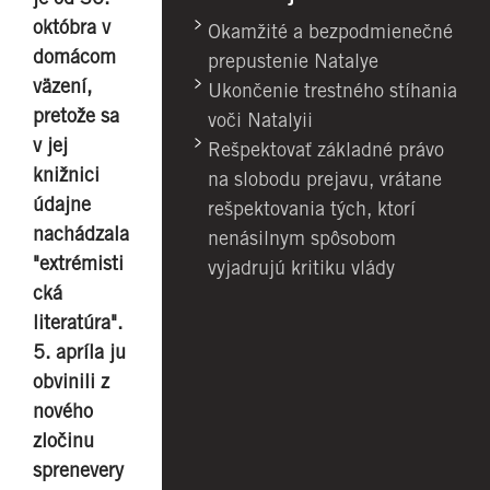
októbra v
Okamžité a bezpodmienečné
domácom
prepustenie Natalye
väzení,
Ukončenie trestného stíhania
pretože sa
voči Natalyii
v jej
Rešpektovať základné právo
knižnici
na slobodu prejavu, vrátane
údajne
rešpektovania tých, ktorí
nachádzala
nenásilnym spôsobom
"extrémisti
vyjadrujú kritiku vlády
cká
literatúra".
5. apríla ju
obvinili z
nového
zločinu
sprenevery