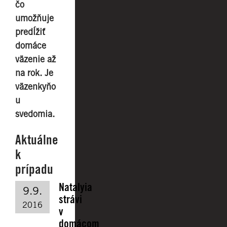
čo
umožňuje
predĺžiť
domáce
väzenie až
na rok. Je
väzenkyňo
u
svedomia.
Aktuálne
k
prípadu
Natalyia
9.9.
strávi
2016
v
domácom