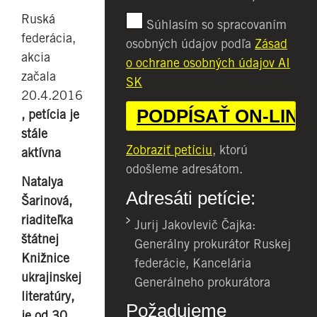
Ruská
Súhlasím so spracovaním
federácia,
osobných údajov podľa
Zásad
akcia
o ochrane osobných údajov AI
začala
SK
20.4.2016
, petícia je
stále
Zobraziť petíciu
, ktorú
aktívna
odošleme adresátom.
Natalya
Adresáti petície:
Šarinová,
riaditeľka
Jurij Jakovlevič Čajka:
štátnej
Generálny prokurátor Ruskej
Knižnice
federácie, Kancelária
ukrajinskej
Generálneho prokurátora
literatúry,
Požadujeme
je od 30.