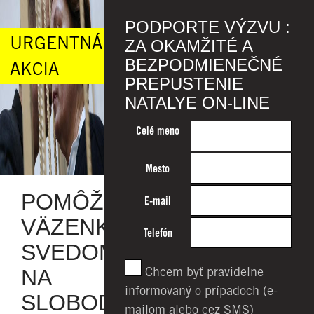
PODPORTE VÝZVU :
URGENTNÁ
ZA OKAMŽITÉ A
BEZPODMIENEČNÉ
AKCIA
PREPUSTENIE
NATALYE ON-LINE
Celé meno
Mesto
POMÔŽME
E-mail
VÄZENKYNI
Telefón
SVEDOMIA
Chcem byť pravidelne
NA
informovaný o prípadoch (e-
SLOBODU!
mailom alebo cez SMS)