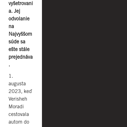
vyšetrovani
a. Jej
odvolanie
na
Najvyššom
súde sa
ešte stále
prejednáva
.
1.
augusta
2023, keď
Verisheh
Moradi
cestovala
autom do