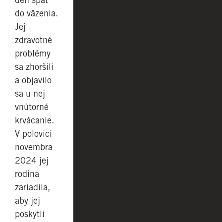
do väzenia.
Jej
zdravotné
problémy
sa zhoršili
a objavilo
sa u nej
vnútorné
krvácanie.
V polovici
novembra
2024 jej
rodina
zariadila,
aby jej
poskytli