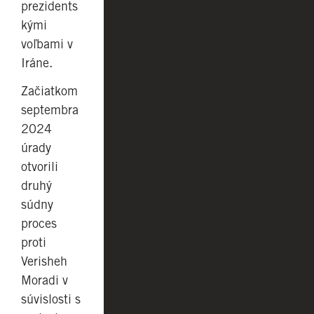
prezidents
kými
voľbami v
Iráne.
Začiatkom
septembra
2024
úrady
otvorili
druhý
súdny
proces
proti
Verisheh
Moradi v
súvislosti s