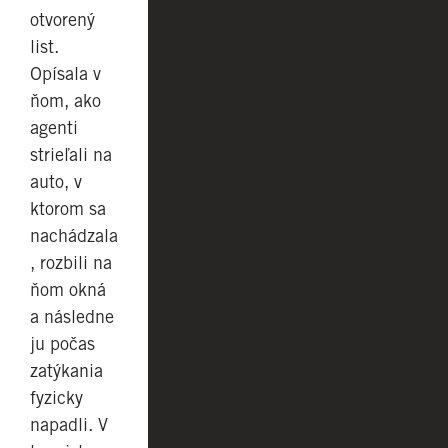
otvorený
list.
Opísala v
ňom, ako
agenti
strieľali na
auto, v
ktorom sa
nachádzala
, rozbili na
ňom okná
a následne
ju počas
zatýkania
fyzicky
napadli. V