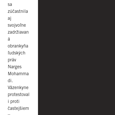
sa
zúčastnila
aj
svojvoľne
zadržiavan
á
obrankyňa
ľudských
práv
Narges
Mohamma
di.
Väzenkyne
protestoval
i proti
častejšiem