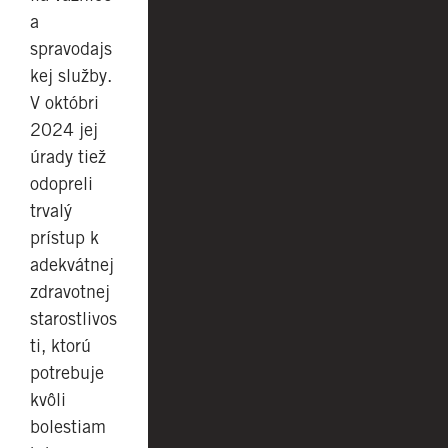
a
spravodajs
kej služby.
V októbri
2024 jej
úrady tiež
odopreli
trvalý
prístup k
adekvátnej
zdravotnej
starostlivos
ti, ktorú
potrebuje
kvôli
bolestiam