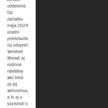
oddelenie.
Od
začiatku
mája 2024
úradní
predstavite
lia odopreli
Verisheh
Moradi aj
rodinné
návštevy
ako trest
za jej
aktivizmus,
a to aj v
súvislosti s