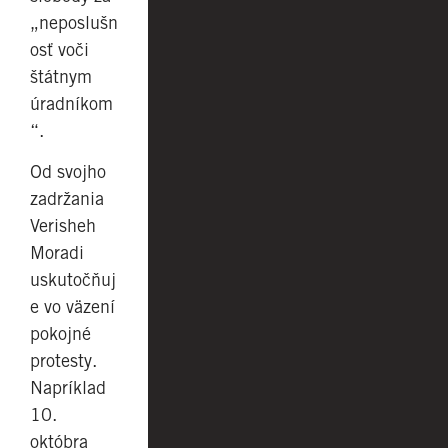
„neposlušn
osť voči
štátnym
úradníkom
“.
Od svojho
zadržania
Verisheh
Moradi
uskutočňuj
e vo väzení
pokojné
protesty.
Napríklad
10.
októbra