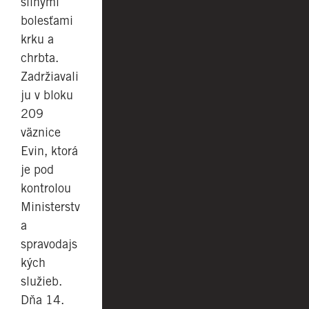
silnými
bolesťami
krku a
chrbta.
Zadržiavali
ju v bloku
209
väznice
Evin, ktorá
je pod
kontrolou
Ministerstv
a
spravodajs
kých
služieb.
Dňa 14.