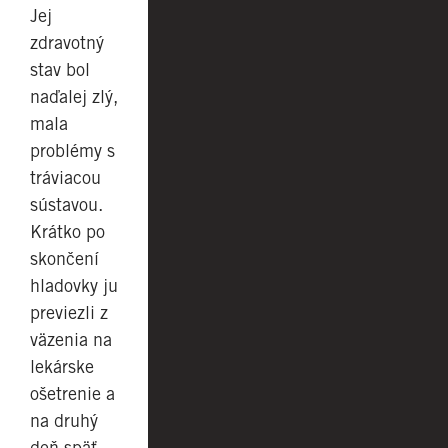
Jej
zdravotný
stav bol
naďalej zlý,
mala
problémy s
tráviacou
sústavou.
Krátko po
skončení
hladovky ju
previezli z
väzenia na
lekárske
ošetrenie a
na druhý
deň späť