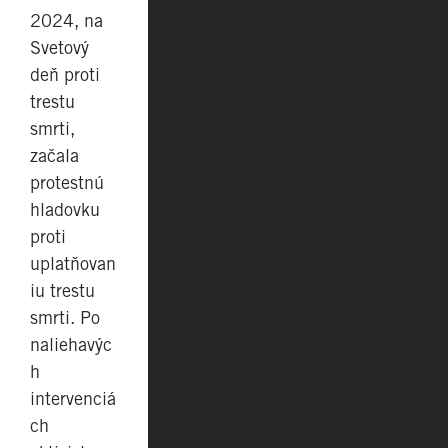
2024, na
Svetový
deň proti
trestu
smrti,
začala
protestnú
hladovku
proti
uplatňovan
iu trestu
smrti. Po
naliehavýc
h
intervenciá
ch