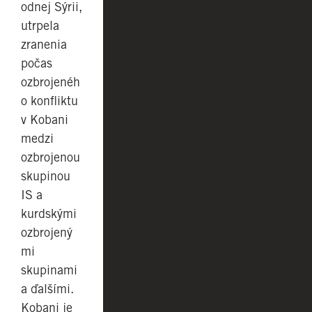
odnej Sýrii,
utrpela
zranenia
počas
ozbrojenéh
o konfliktu
v Kobani
medzi
ozbrojenou
skupinou
IS a
kurdskými
ozbrojený
mi
skupinami
a ďalšími.
Kobani je