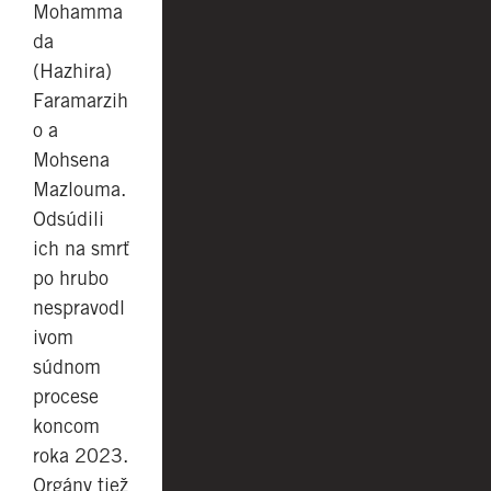
Mohamma
da
(Hazhira)
Faramarzih
o a
Mohsena
Mazlouma.
Odsúdili
ich na smrť
po hrubo
nespravodl
ivom
súdnom
procese
koncom
roka 2023.
Orgány tiež