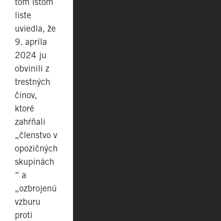
tom istom
liste
uviedla, že
9. apríla
2024 ju
obvinili z
trestných
činov,
ktoré
zahŕňali
„členstvo v
opozičných
skupinách
“ a
„ozbrojenú
vzburu
proti