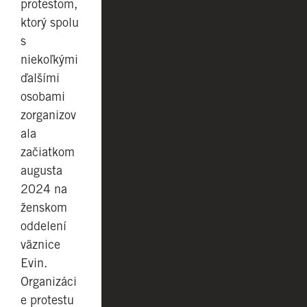
protestom,
ktorý spolu
s
niekoľkými
ďalšími
osobami
zorganizov
ala
začiatkom
augusta
2024 na
ženskom
oddelení
väznice
Evin.
Organizáci
e protestu