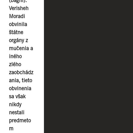
(baghi).
Verisheh
Moradi
obvinila
štátne
orgány z
mučenia a
iného
zlého
zaobchádz
ania, tieto
obvinenia
sa však
nikdy
nestali
predmeto
m