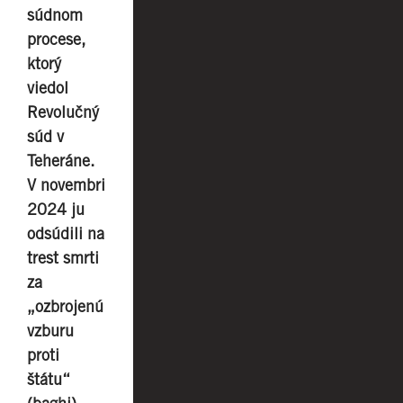
súdnom
procese,
ktorý
viedol
Revolučný
súd v
Teheráne.
V novembri
2024 ju
odsúdili na
trest smrti
za
„ozbrojenú
vzburu
proti
štátu“