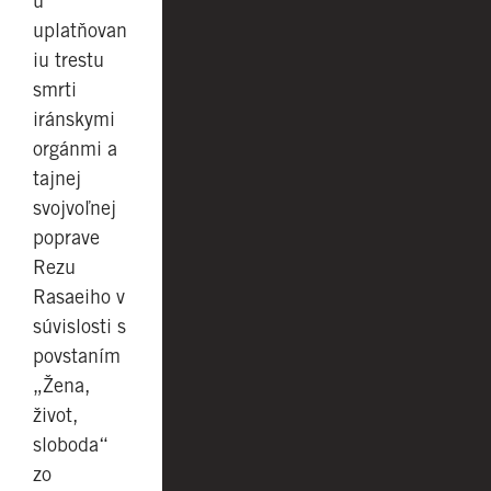
u
uplatňovan
iu trestu
smrti
iránskymi
orgánmi a
tajnej
svojvoľnej
poprave
Rezu
Rasaeiho v
súvislosti s
povstaním
„Žena,
život,
sloboda“
zo