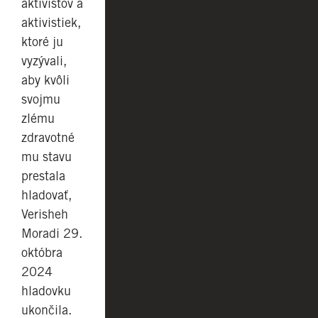
aktivistov a
aktivistiek,
ktoré ju
vyzývali,
aby kvôli
svojmu
zlému
zdravotné
mu stavu
prestala
hladovať,
Verisheh
Moradi 29.
októbra
2024
hladovku
ukončila.