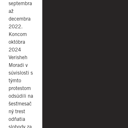
septembra
až
decembra
2022.
Koncom
októbra
2024
Verisheh
Moradi v
súvislosti s
týmto
protestom
odsúdili na
šesťmesač
ný trest
odňatia
slobody za