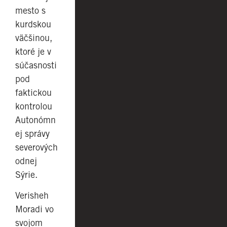
mesto s
kurdskou
väčšinou,
ktoré je v
súčasnosti
pod
faktickou
kontrolou
Autonómn
ej správy
severových
odnej
Sýrie.
Verisheh
Moradi vo
svojom