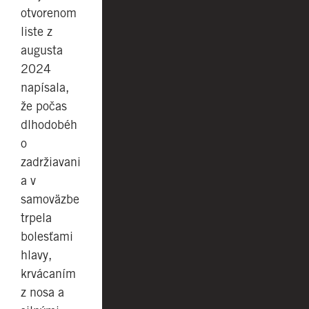
otvorenom
liste z
augusta
2024
napísala,
že počas
dlhodobéh
o
zadržiavani
a v
samoväzbe
trpela
bolesťami
hlavy,
krvácaním
z nosa a