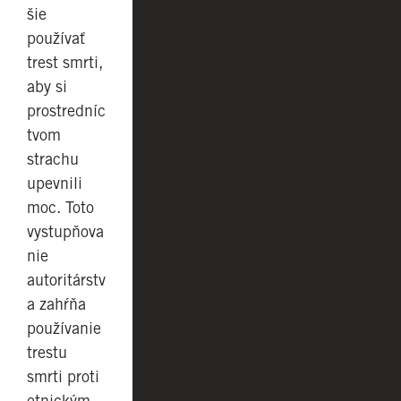
šie
používať
trest smrti,
aby si
prostredníc
tvom
strachu
upevnili
moc. Toto
vystupňova
nie
autoritárstv
a zahŕňa
používanie
trestu
smrti proti
etnickým