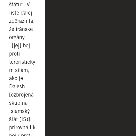
štátu“. V
liste ďalej
zdôraznila,
že iránske
orgány
„[jej] boj
proti
teroristický
m silám,
ako je
Da'esh
[ozbrojená
skupina
Islamský
štát (IS)],
prirovnali k
boju proti