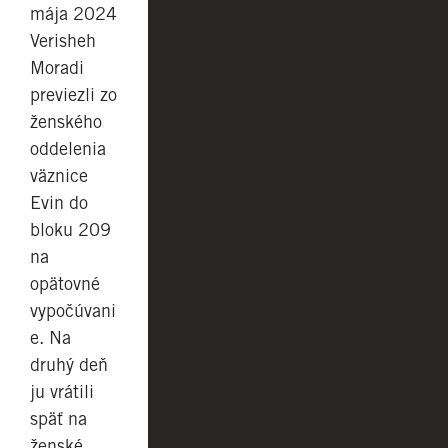
mája 2024
Verisheh
Moradi
previezli zo
ženského
oddelenia
väznice
Evin do
bloku 209
na
opätovné
vypočúvani
e. Na
druhý deň
ju vrátili
späť na
ženské