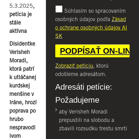
5.3.2025
,
Súhlasím so spracovaním
petícia je
osobných údajov podľa
Zásad
stále
o ochrane osobných údajov AI
aktívna
SK
Disidentke
Verisheh
Moradi,
Zobraziť petíciu
, ktorú
ktorá patrí
odošleme adresátom.
k utláčanej
Adresáti petície:
kurdskej
menšine v
Požadujeme
Iráne, hrozí
poprava po
aby Verisheh Moradi
hrubo
prepustili na slobodu a
nespravodl
zbavili rozsudku trestu smrti
ivom