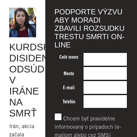
PODPORTE VÝZVU
ABY MORADI
ZBAVILI ROZSUDKU
TRESTU SMRTI ON-
LINE
KURDSKÚ
DISIDENTKU
Celé meno
ODSÚDILI
Mesto
V
E-mail
IRÁNE
NA
Telefón
SMRŤ
Chcem byť pravidelne
Irán, akcia
informovaný o prípadoch (e-
začala
mailom alebo cez SMS)