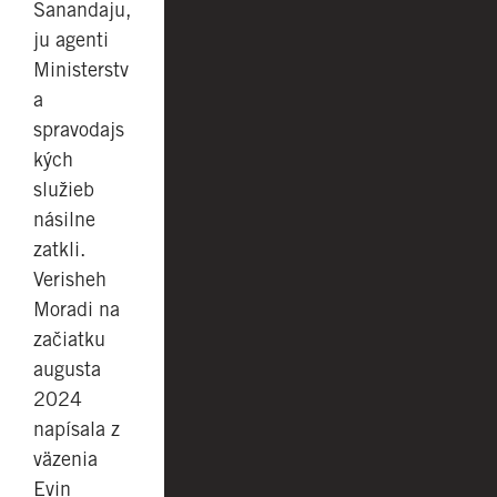
Sanandaju,
ju agenti
Ministerstv
a
spravodajs
kých
služieb
násilne
zatkli.
Verisheh
Moradi na
začiatku
augusta
2024
napísala z
väzenia
Evin