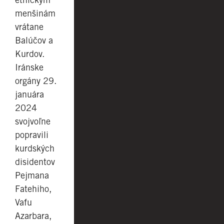
menšinám
vrátane
Balúčov a
Kurdov.
Iránske
orgány 29.
januára
2024
svojvoľne
popravili
kurdských
disidentov
Pejmana
Fatehiho,
Vafu
Azarbara,