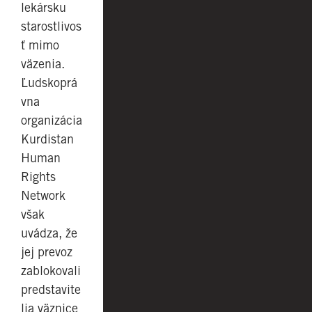
lekársku
starostlivos
ť mimo
väzenia.
Ľudskoprá
vna
organizácia
Kurdistan
Human
Rights
Network
však
uvádza, že
jej prevoz
zablokovali
predstavite
lia väznice