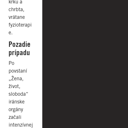
krku a
chrbta,
vrátane
fyzioterapi
e.
Pozadie
prípadu
Po
povstaní
„Žena,
život,
sloboda“
iránske
orgány
začali
intenzívnej