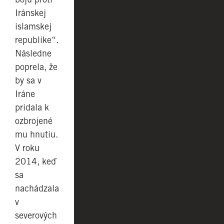
Iránskej
islamskej
republike“.
Následne
poprela, že
by sa v
Iráne
pridala k
ozbrojené
mu hnutiu.
V roku
2014, keď
sa
nachádzala
v
severových