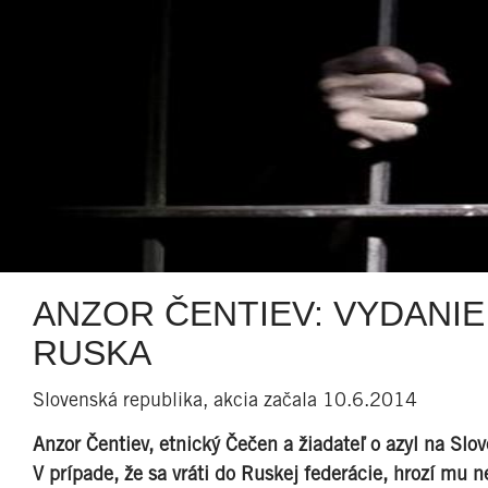
ANZOR ČENTIEV: VYDANI
RUSKA
Slovenská republika, akcia začala 10.6.2014
Anzor Čentiev, etnický Čečen a žiadateľ o azyl na Sl
V prípade, že sa vráti do Ruskej federácie, hrozí m