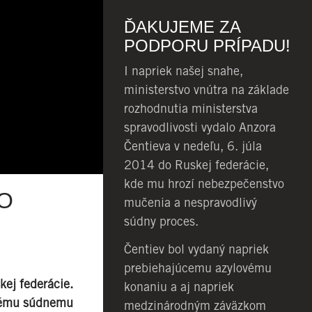
ĎAKUJEME ZA
PODPORU PRÍPADU!
I napriek našej snahe,
ministerstvo vnútra na základe
rozhodnutia ministerstva
spravodlivosti vydalo Anzora
Čentieva v nedeľu, 6. júla
2014 do Ruskej federácie,
kde mu hrozí nebezpečenstvo
O
mučenia a nespravodlivý
súdny proces.
Čentiev bol vydaný napriek
prebiehajúcemu azylovému
kej federácie.
konaniu a aj napriek
ivému súdnemu
medzinárodným záväzkom