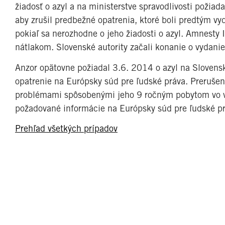
žiadosť o azyl a na ministerstve spravodlivosti požia
aby zrušil predbežné opatrenia, ktoré boli predtým v
pokiaľ sa nerozhodne o jeho žiadosti o azyl. Amnesty 
nátlakom. Slovenské autority začali konanie o vydanie
Anzor opätovne požiadal 3.6. 2014 o azyl na Slovens
opatrenie na Európsky súd pre ľudské práva. Preruše
problémami spôsobenými jeho 9 ročným pobytom vo vä
požadované informácie na Európsky súd pre ľudské prá
Prehľad všetkých prípadov