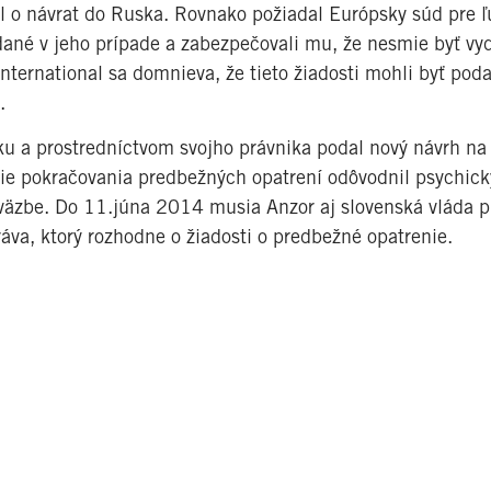
dal o návrat do Ruska. Rovnako požiadal Európsky súd pre 
ydané v jeho prípade a zabezpečovali mu, že nesmie byť v
International sa domnieva, že tieto žiadosti mohli byť pod
.
ku a prostredníctvom svojho právnika podal nový návrh n
nie pokračovania predbežných opatrení odôvodnil psychic
zbe. Do 11.júna 2014 musia Anzor aj slovenská vláda pr
va, ktorý rozhodne o žiadosti o predbežné opatrenie.