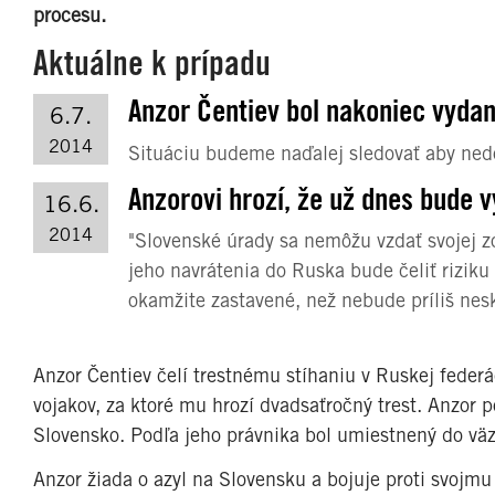
procesu.
Aktuálne k prípadu
Anzor Čentiev bol nakoniec vydan
6.7.
2014
Situáciu budeme naďalej sledovať aby ne
Anzorovi hrozí, že už dnes bude 
16.6.
2014
"Slovenské úrady sa nemôžu vzdať svojej z
jeho navrátenia do Ruska bude čeliť rizik
okamžite zastavené, než nebude príliš nesk
Anzor Čentiev čelí trestnému stíhaniu v Ruskej feder
vojakov, za ktoré mu hrozí dvadsaťročný trest. Anzor p
Slovensko. Podľa jeho právnika bol umiestnený do väzb
Anzor žiada o azyl na Slovensku a bojuje proti svojmu