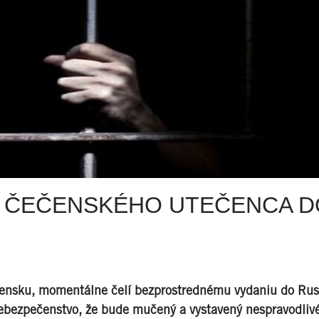
E ČEČENSKÉHO UTEČENCA D
ovensku, momentálne čelí bezprostrednému vydaniu do Rus
u nebezpečenstvo, že bude mučený a vystavený nespravodl