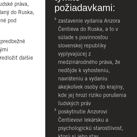
ľudské práva,
požiadavkami:
ydaný do Ruska,
ané pod
zastavenie vydania Anzora
Čentieva do Ruska, a to v
súlade s povinnosťou
a predbežné
slovenskej republiky
kými
vyplyvajúcej z
edložiť ďalšie
medzinárodného práva, že
nedôjde k vyhosteniu,
navráteniu a vydaniu
akejkoľvek osoby do krajiny,
kde jej hrozí riziko porušenia
ľudských práv
poskytnutie Anzorovi
Čentievovi lekársku a
psychologickú starostlivosť,
ktorú si jeho stav