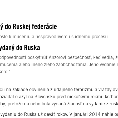
ý do Ruskej federácie
došlo k mučeniu a nespravodlivému súdnemu procesu.
vydaný do Ruska
odpovednosti poskytnúť Anzorovi bezpečnosť, keď vedia, ž
u mučenia alebo iného zlého zaobchádzania. Jeho vydanie 
oro."
ácii na základe obvinenia z údajného terorizmu a vraždy d
ožiadal o azyl na Slovensku pred niekoľkými rokmi, keď pr
y, pretože na neho bola vydaná žiadosť na vydanie z rusk
 vydaniu do Ruska už deväť rokov. V januári 2014 náhle o