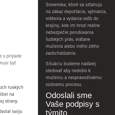
Slovenska, ktoré sa vzťahujú
na zákaz deportácie, vyhnania,
vrátenia a vydania osôb do
krajiny, kde im hrozí reálne
nebezpečie porušovania
ľudských práv, vrátane
mučenia alebo iného zlého
zaobchádzania.
e v prípade
musí byť
Situáciu budeme naďalej
sledovať aby nedošlo k
mučeniu a nespravodlivému
súdnemu procesu.
voch ruských
Odoslali sme
išiel na
ej strany.
Vaše podpisy s
týmito
dvolal svoju