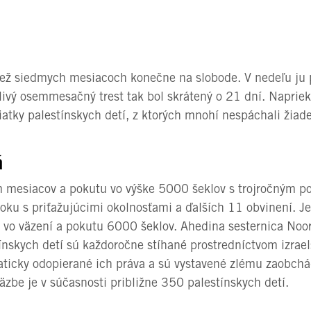
ž siedmych mesiacoch konečne na slobode. V nedeľu ju p
livý osemmesačný trest tak bol skrátený o 21 dní. Naprie
iatky palestínskych detí, z ktorých mnohí nespáchali žiad
á
 mesiacov a pokutu vo výške 5000 šeklov s trojročným
oku s priťažujúcimi okolnosťami a ďalších 11 obvinení. J
vo väzení a pokutu 6000 šeklov. Ahedina sesternica Noo
ínskych detí sú každoročne stíhané prostredníctvom izrae
aticky odopierané ich práva a sú vystavené zlému zaobch
väzbe je v súčasnosti približne 350 palestínskych detí.