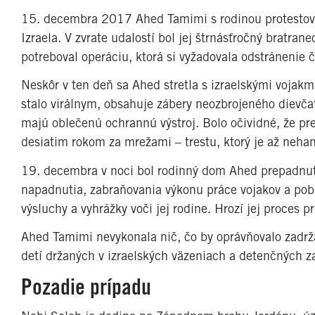
15. decembra 2017 Ahed Tamimi s rodinou protestova
Izraela. V zvrate udalostí bol jej štrnásťročný bratr
potreboval operáciu, ktorá si vyžadovala odstránenie č
Neskôr v ten deň sa Ahed stretla s izraelskými vojakmi
stalo virálnym, obsahuje zábery neozbrojeného dievčať
majú oblečenú ochrannú výstroj. Bolo očividné, že pr
desiatim rokom za mrežami – trestu, ktorý je až neh
19. decembra v noci bol rodinný dom Ahed prepadnutý
napadnutia, zabraňovania výkonu práce vojakov a pob
výsluchy a vyhrážky voči jej rodine. Hrozí jej proces
Ahed Tamimi nevykonala nič, čo by oprávňovalo zadrža
detí držaných v izraelských väzeniach a detenčných z
Pozadie prípadu