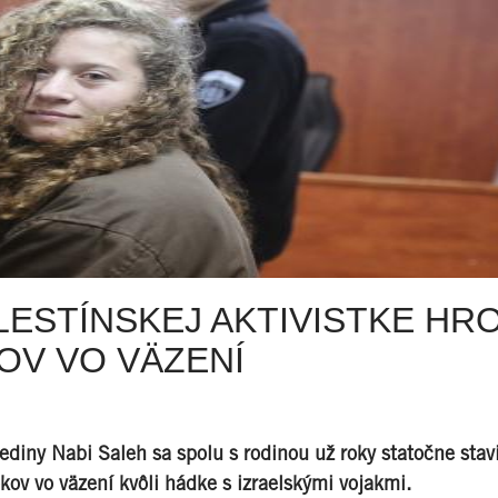
ESTÍNSKEJ AKTIVISTKE HRO
OV VO VÄZENÍ
diny Nabi Saleh sa spolu s rodinou už roky statočne stavi
okov vo väzení kvôli hádke s izraelskými vojakmi.