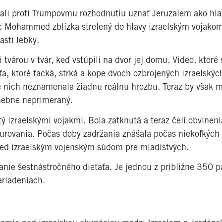
li proti Trumpovmu rozhodnutiu uznať Jeruzalem ako hl
anec Mohammed zblízka strelený do hlavy izraelským vojako
asti lebky.
 tvárou v tvár, keď vstúpili na dvor jej domu. Video, ktoré
a, ktoré facká, strká a kope dvoch ozbrojených izraelských
e nich neznamenala žiadnu reálnu hrozbu. Teraz by však m
anebne neprimeraný.
 izraelskými vojakmi. Bola zatknutá a teraz čelí obvinen
urovania. Počas doby zadržania znášala počas niekoľkých
 pred izraelským vojenským súdom pre mladistvých.
nie šestnásťročného dieťaťa. Je jednou z približne 350 p
ariadeniach.