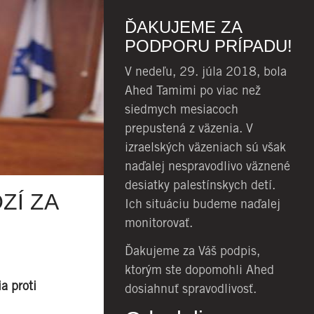
ĎAKUJEME ZA
PODPORU PRÍPADU!
V nedeľu, 29. júla 2018, bola
Ahed Tamimi po viac než
siedmych mesiacoch
prepustená z väzenia. V
izraelských väzeniach sú však
naďalej nespravodlivo väznené
desiatky palestínskych detí.
ZÍ ZA
Ich situáciu budeme naďalej
monitorovať.
Ďakujeme za Váš podpis,
ktorým ste dopomohli Ahed
a proti
dosiahnuť spravodlivosť.