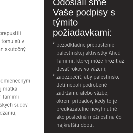
Odoslali sme
Vaše podpisy s
týmito
požiadavkami:
repustili
k tomu sú v
bezodkladné prepustenie
en skutočný
palestínskej aktivistky Ahed
Tamimi, ktorej môže hroziť až
desať rokov vo väzení;
zabezpečiť, aby palestínske
 podmienečným
deti neboli podrobené
ej matka
zadržaniu alebo väzbe,
r Tamimi
okrem prípadov, kedy to je
lských súdov
preukázateľne nevyhnutné
ádzaniu,
ako posledná možnosť na čo
najkratšiu dobu.