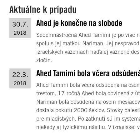
Aktuálne k prípadu
Ahed je konečne na slobode
30.7.
2018
Sedemnásťročná Ahed Tamimi je po viac ne
spolu s jej matkou Nariman. Jej nespravod
izraelských väzeniach naďalej väznené des
zločin.
Ahed Tamimi bola včera odsúden
22.3.
2018
Ahed Tamimi bola včera odsúdená na osem
trestom. 17-ročná Ahed bola obvinená z út
Nariman bola odsúdená na osem mesiacov 
dostala pokutu 2000 šeklov. Stovky palest
pre mladistvých. Po zatknutí sú im system
niekedy aj fyzickému násiliu. V izraelskej 