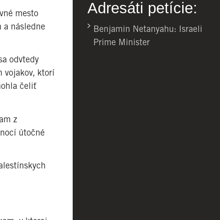
Adresáti petície:
avné mesto
m a následne
Benjamin Netanyahu: Israeli
Prime Minister
 sa odvtedy
 vojakov, ktorí
ohla čeliť
iam z
 nocí útočné
alestínskych