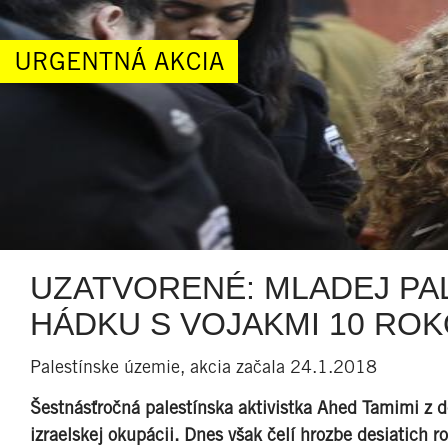
URGENTNÁ AKCIA
UZATVORENÉ: MLADEJ PAL
HÁDKU S VOJAKMI 10 ROK
Palestínske územie, akcia začala 24.1.2018
Šestnásťročná palestínska aktivistka Ahed Tamimi z de
izraelskej okupácii. Dnes však čelí hrozbe desiatich r