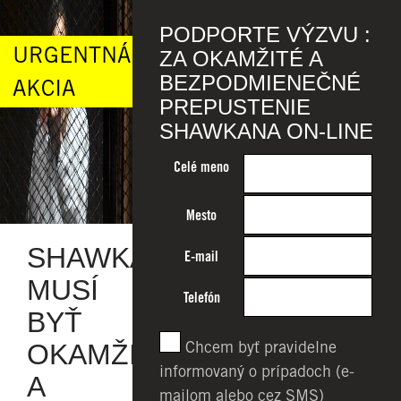
PODPORTE VÝZVU :
URGENTNÁ
ZA OKAMŽITÉ A
BEZPODMIENEČNÉ
AKCIA
PREPUSTENIE
SHAWKANA ON-LINE
Celé meno
Mesto
SHAWKAN
E-mail
MUSÍ
Telefón
BYŤ
Chcem byť pravidelne
OKAMŽITE
informovaný o prípadoch (e-
A
mailom alebo cez SMS)