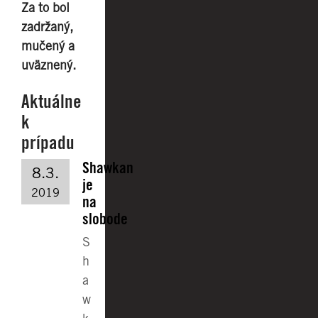
Za to bol
zadržaný,
mučený a
uväznený.
Aktuálne
k
prípadu
Shawkan
8.3.
je
2019
na
slobode
S
h
a
w