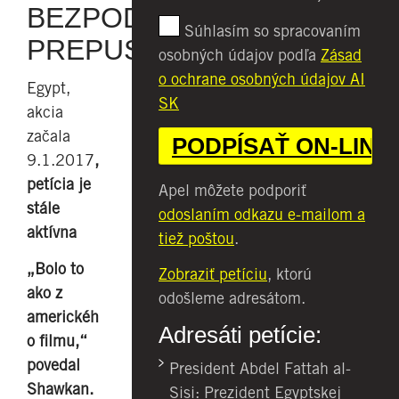
BEZPODMIENEČNE
Súhlasím so spracovaním
PREPUSTENÝ
osobných údajov podľa
Zásad
o ochrane osobných údajov AI
Egypt,
SK
akcia
začala
9.1.2017
,
petícia je
Apel môžete podporiť
stále
odoslaním odkazu e-mailom a
aktívna
tiež poštou
.
„Bolo to
Zobraziť petíciu
, ktorú
ako z
odošleme adresátom.
americkéh
Adresáti petície:
o filmu,“
povedal
President Abdel Fattah al-
Shawkan.
Sisi: Prezident Egyptskej