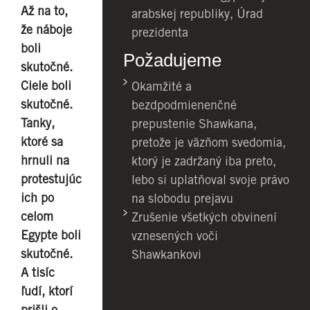
Až na to,
arabskej republiky, Úrad
že náboje
prezidenta
boli
Požadujeme
skutočné.
Ciele boli
Okamžité a
skutočné.
bezdpodmienenčné
Tanky,
prepustenie Shawkana,
ktoré sa
pretože je väzňom svedomia,
hrnuli na
ktorý je zadržaný iba preto,
protestujúc
lebo si uplatňoval svoje právo
ich po
na slobodu prejavu
celom
Zrušenie všetkých obvinení
Egypte boli
vznesených voči
skutočné.
Shawkankovi
A tisíc
ľudí, ktorí
prišli o