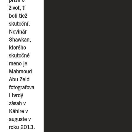
život, tí
boli tiež
skutoční.
Novinár
Shawkan,
ktorého
skutočné
meno je
Mahmoud
Abu Zeid
fotografova
l tvrdý
zásah v
Káhire v
auguste v
roku 2013.