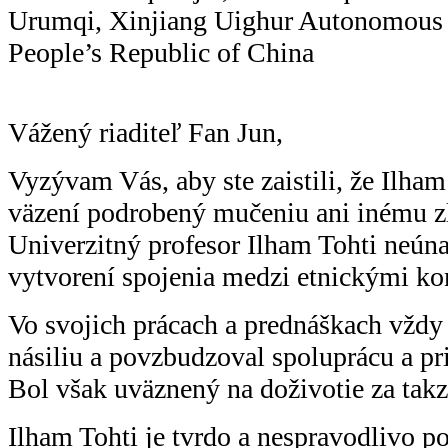
Urumqi, Xinjiang Uighur Autonomous
People’s Republic of China
Vážený riaditeľ Fan Jun,
Vyzývam Vás, aby ste zaistili, že Ilha
väzení podrobený mučeniu ani inému z
Univerzitný profesor Ilham Tohti neún
vytvorení spojenia medzi etnickými k
Vo svojich prácach a prednáškach vždy 
násiliu a povzbudzoval spoluprácu a p
Bol však uväznený na doživotie za tak
Ilham Tohti je tvrdo a nespravodlivo po