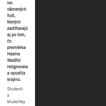
ivo
väznených
ľudí,
ktorých
zadržiavajú
aj po tom,
čo
premiérka
Hasína
Wadžíd
rezignovala
a opustila
krajinu.
Študenti
a
študentky