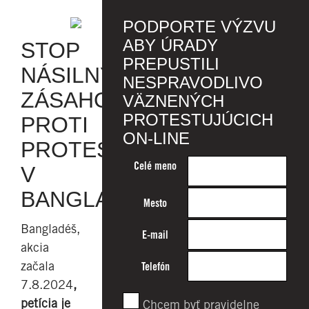
PODPORTE VÝZVU
ABY ÚRADY
STOP
PREPUSTILI
NÁSILNÝM
NESPRAVODLIVO
ZÁSAHOM
VÄZNENÝCH
PROTESTUJÚCICH
PROTI
ON-LINE
PROTESTUJÚCIM
Celé meno
V
BANGLADÉŠI
Mesto
Bangladéš,
E-mail
akcia
začala
Telefón
7.8.2024
,
petícia je
Chcem byť pravidelne