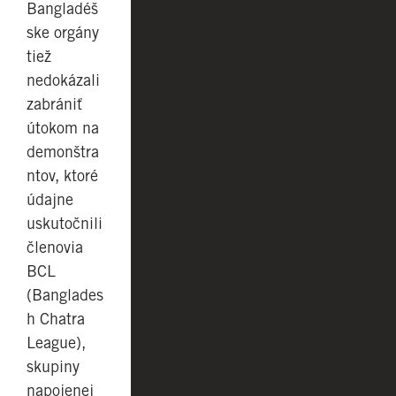
Bangladéš
ske orgány
tiež
nedokázali
zabrániť
útokom na
demonštra
ntov, ktoré
údajne
uskutočnili
členovia
BCL
(Banglades
h Chatra
League),
skupiny
napojenej