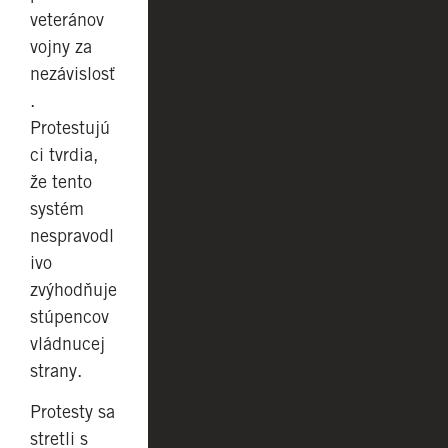
veteránov
vojny za
nezávislosť
.
Protestujú
ci tvrdia,
že tento
systém
nespravodl
ivo
zvýhodňuje
stúpencov
vládnucej
strany.
Protesty sa
stretli s