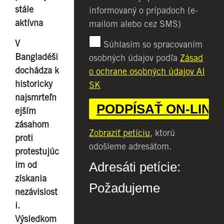
stále
informovaný o prípadoch (e-
aktívna
mailom alebo cez SMS)
V
Súhlasím so spracovaním
Bangladéši
osobných údajov podľa
Zásad
dochádza k
o ochrane osobných údajov AI
historicky
SK
najsmrteľn
ejším
zásahom
Zobraziť petíciu
, ktorú
proti
odošleme adresátom.
protestujúc
Adresáti petície:
im od
získania
Požadujeme
nezávislost
i.
Výsledkom