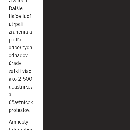
životoch.
Ďalšie
tisíce ľudí
utrpeli
zranenia a
podľa
odborných
odhadov
úrady
zatkli viac
ako 2 500
účastníkov
a
účastníčok
protestov.
Amnesty
Internation