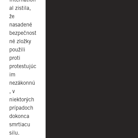
al zistila,
že
nasadené
bezpečnost
né zložky
použili
proti
protestujúc
im
nezákonnú
, v
niektorých
prípadoch
dokonca
smrtiacu
silu.