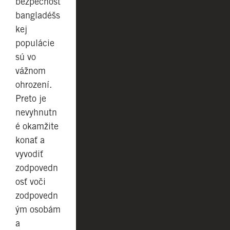
bezpečnosť
bangladéšs
kej
populácie
sú vo
vážnom
ohrození.
Preto je
nevyhnutn
é okamžite
konať a
vyvodiť
zodpovedn
osť voči
zodpovedn
ým osobám
a