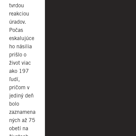
tvrdou
reakciou
úradov.
Počas
eskalujúce
ho násilia
prišlo o
život viac
ako 197
ľudí,
pričom v
jediný deň
bolo
zaznamena
ných až 75
obetí na