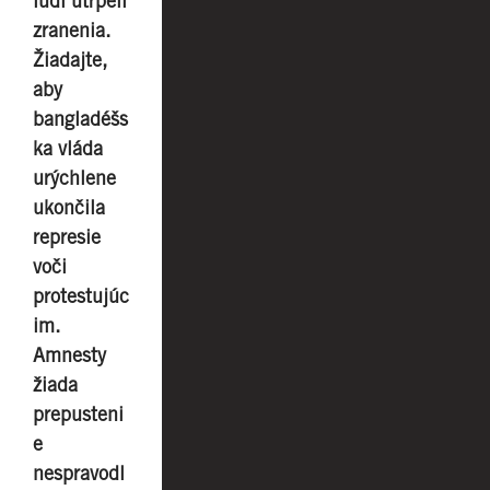
ľudí utrpeli
zranenia.
Žiadajte,
aby
bangladéšs
ka vláda
urýchlene
ukončila
represie
voči
protestujúc
im.
Amnesty
žiada
prepusteni
e
nespravodl