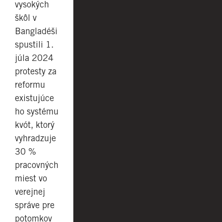
vysokých
škôl v
Bangladéši
spustili 1.
júla 2024
protesty za
reformu
existujúce
ho systému
kvót, ktorý
vyhradzuje
30 %
pracovných
miest vo
verejnej
správe pre
potomkov