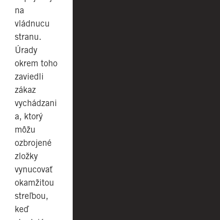
na
vládnucu
stranu.
Úrady
okrem toho
zaviedli
zákaz
vychádzani
a, ktorý
môžu
ozbrojené
zložky
vynucovať
okamžitou
streľbou,
keď