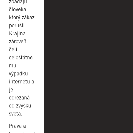
zbadajú
človeka,
ktorý zákaz
porušil.
Krajina
zároveň
čelí
celoštátne
mu
výpadku
internetu a
je
odrezaná
od zvyšku
sveta.
Práva a