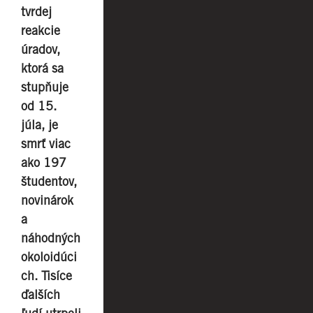
tvrdej
reakcie
úradov,
ktorá sa
stupňuje
od 15.
júla, je
smrť viac
ako 197
študentov,
novinárok
a
náhodných
okoloidúci
ch. Tisíce
ďalších