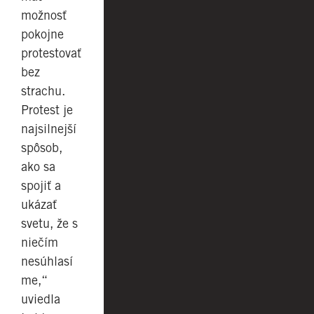
možnosť
pokojne
protestovať
bez
strachu.
Protest je
najsilnejší
spôsob,
ako sa
spojiť a
ukázať
svetu, že s
niečím
nesúhlasí
me,“
uviedla