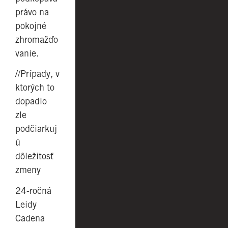
právo na
pokojné
zhromažďo
vanie.
//Prípady, v
ktorých to
dopadlo
zle
podčiarkuj
ú
dôležitosť
zmeny
24-ročná
Leidy
Cadena