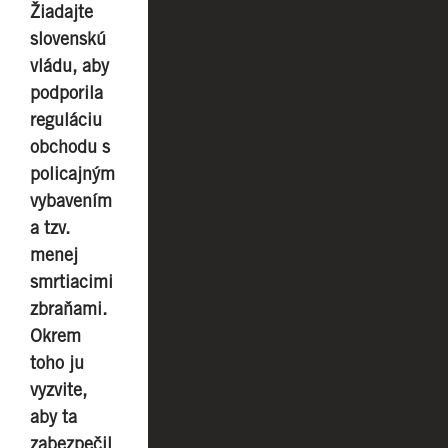
Žiadajte
slovenskú
vládu, aby
podporila
reguláciu
obchodu s
policajným
vybavením
a tzv.
menej
smrtiacimi
zbraňami.
Okrem
toho ju
vyzvite,
aby ta
zabezpečil