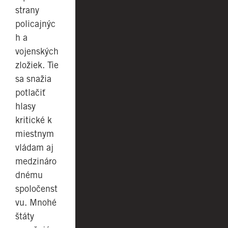
strany
policajnýc
h a
vojenských
zložiek. Tie
sa snažia
potlačiť
hlasy
kritické k
miestnym
vládam aj
medzináro
dnému
spoločenst
vu. Mnohé
štáty