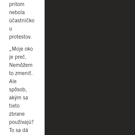
pritom
nebola
účastníčko
u
protestov.
„Moje oko
je preč.
Nemôžem
to zmeniť.
Ale
spôsob,
akým sa
tieto
zbrane
používajú?
To sa dá