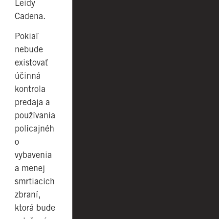
Leidy
Cadena.
Pokiaľ
nebude
existovať
účinná
kontrola
predaja a
používania
policajnéh
o
vybavenia
a menej
smrtiacich
zbraní,
ktorá bude