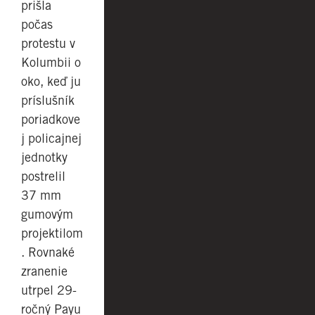
prišla
počas
protestu v
Kolumbii o
oko, keď ju
príslušník
poriadkove
j policajnej
jednotky
postrelil
37 mm
gumovým
projektilom
. Rovnaké
zranenie
utrpel 29-
ročný Payu