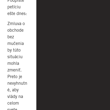
Podpíšte
petíciu
ešte dnes:
Zmluva o
obchode
bez
mučenia
by túto
situáciu
mohla
zmeniť.
Preto je
nevyhnutn
é, aby
vlády na
celom
svete