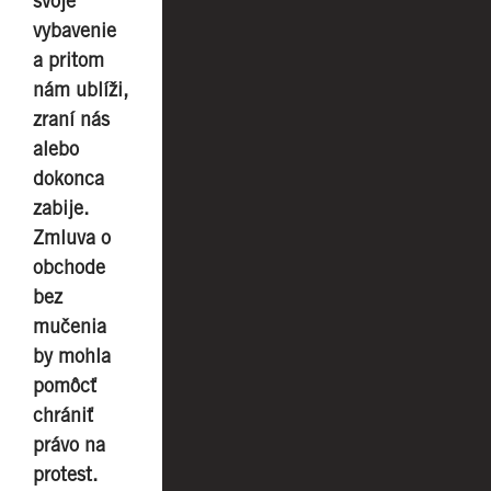
svoje
vybavenie
a pritom
nám ublíži,
zraní nás
alebo
dokonca
zabije.
Zmluva o
obchode
bez
mučenia
by mohla
pomôcť
chrániť
právo na
protest.