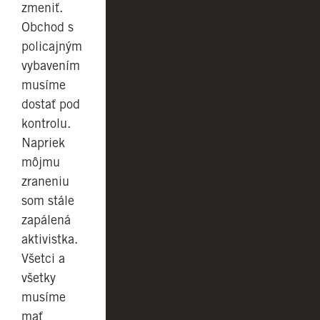
zmeniť.
Obchod s
policajným
vybavením
musíme
dostať pod
kontrolu.
Napriek
môjmu
zraneniu
som stále
zapálená
aktivistka.
Všetci a
všetky
musíme
mať