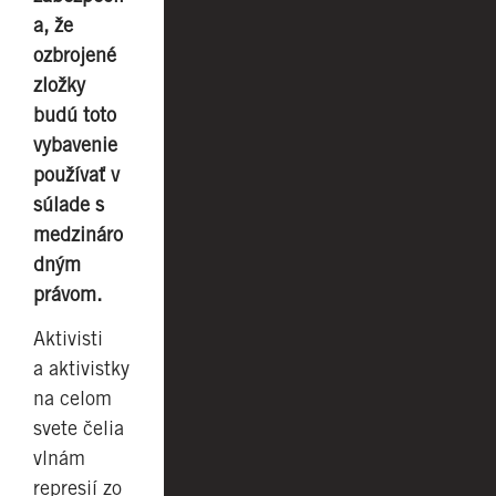
a, že
ozbrojené
zložky
budú toto
vybavenie
používať v
súlade s
medzináro
dným
právom.
Aktivisti
a aktivistky
na celom
svete čelia
vlnám
represií zo