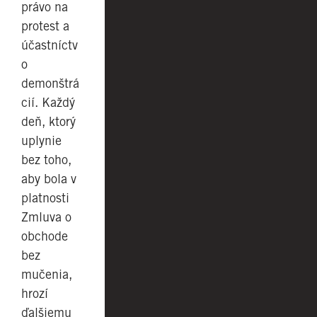
právo na
protest a
účastníctv
o
demonštrá
cií. Každý
deň, ktorý
uplynie
bez toho,
aby bola v
platnosti
Zmluva o
obchode
bez
mučenia,
hrozí
ďalšiemu