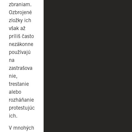
zbraniam.
Ozbrojené
zložky ich
však až
príliš často
nezákonne
používajú
na
zastrašova
nie,
trestanie
alebo
rozháňanie
protestujúc
ich.
V mnohých