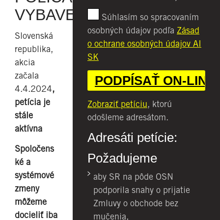
VYBAVENÍM
Súhlasím so spracovaním
osobných údajov podľa
Zásad
Slovenská
o ochrane osobných údajov AI
republika,
SK
akcia
začala
4.4.2024
,
petícia je
Zobraziť petíciu
, ktorú
stále
odošleme adresátom.
aktívna
Adresáti petície:
Spoločens
Požadujeme
ké a
systémové
aby SR na pôde OSN
zmeny
podporila snahy o prijatie
môžeme
Zmluvy o obchode bez
docieliť iba
mučenia,