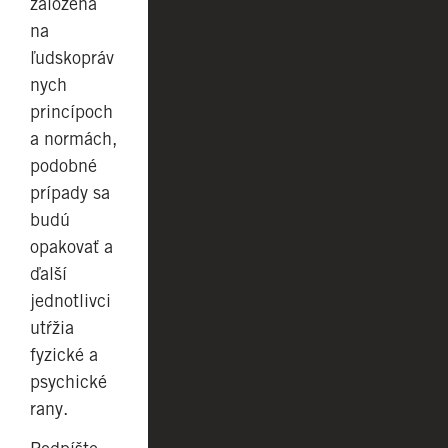
založená
na
ľudskopráv
nych
princípoch
a normách,
podobné
prípady sa
budú
opakovať a
ďalší
jednotlivci
utŕžia
fyzické a
psychické
rany.