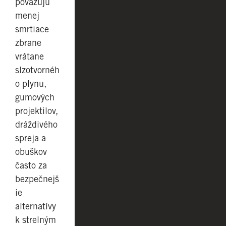
považujú
menej
smrtiace
zbrane
vrátane
slzotvornéh
o plynu,
gumových
projektilov,
dráždivého
spreja a
obuškov
často za
bezpečnejš
ie
alternatívy
k strelným