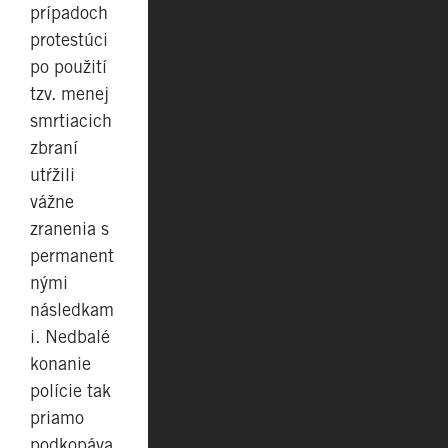
prípadoch
protestúci
po použití
tzv. menej
smrtiacich
zbraní
utŕžili
vážne
zranenia s
permanent
nými
následkam
i. Nedbalé
konanie
polície tak
priamo
podkopáva