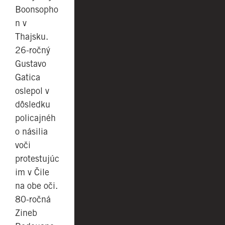
Boonsopho
n v
Thajsku.
26-ročný
Gustavo
Gatica
oslepol v
dôsledku
policajnéh
o násilia
voči
protestujúc
im v Čile
na obe oči.
80-ročná
Zineb