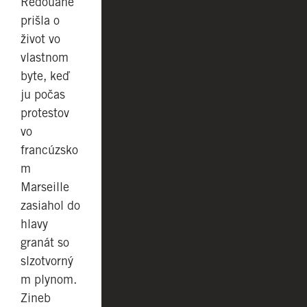
Redouane
prišla o
život vo
vlastnom
byte, keď
ju počas
protestov
vo
francúzsko
m
Marseille
zasiahol do
hlavy
granát so
slzotvorný
m plynom.
Zineb