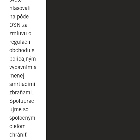
hlasovali
na pôde
OSN za
zmluvu o
regulácii
obchodu s
policajným
vybavním a
menej
smrtiacimi
zbraňami.
Spoluprac
ujme so
spoločným
cieľom
chrániť