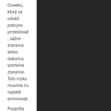
človeku,
ktorý sa
odváži
pokojne
protestovať
, vážne
zranenie
alebo
dokonca
smrteľné
zranenie.
Toto riziko
musíme čo
najskôr
eliminovať.
Podpíšte