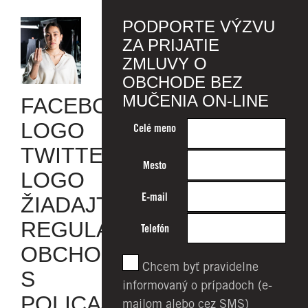
PODPORTE VÝZVU
ZA PRIJATIE
ZMLUVY O
OBCHODE BEZ
MUČENIA ON-LINE
FACEBOOK
LOGO
Celé meno
TWITTER
Mesto
LOGO
E-mail
ŽIADAJTE
REGULÁCIU
Telefón
OBCHODU
Chcem byť pravidelne
S
informovaný o prípadoch (e-
POLICAJNÝM
mailom alebo cez SMS)