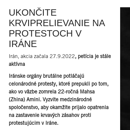
UKONČITE
KRVIPRELIEVANIE NA
PROTESTOCH V
IRÁNE
Irán, akcia začala 27.9.2022
, petícia je stále
aktívna
Iránske orgány brutálne potláčajú
celonárodné protesty, ktoré prepukli po tom,
ako vo väzbe zomrela 22-ročná Mahsa
(Zhina) Amini. Vyzvite medzinárodné
spoločenstvo, aby okamžite prijalo opatrenia
na zastavenie krvavých zásahov proti
protestujúcim v Iráne.