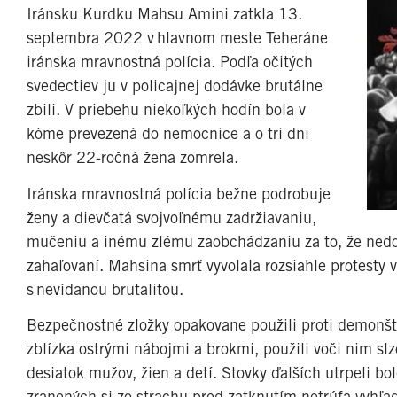
Iránsku Kurdku Mahsu Amini zatkla 13.
septembra 2022 v hlavnom meste Teheráne
iránska mravnostná polícia. Podľa očitých
svedectiev ju v policajnej dodávke brutálne
zbili. V priebehu niekoľkých hodín bola v
kóme prevezená do nemocnice a o tri dni
neskôr 22-ročná žena zomrela.
Iránska mravnostná polícia bežne podrobuje
ženy a dievčatá svojvoľnému zadržiavaniu,
mučeniu a inému zlému zaobchádzaniu za to, že nedo
zahaľovaní. Mahsina smrť vyvolala rozsiahle protesty v
s nevídanou brutalitou.
Bezpečnostné zložky opakovane použili proti demonštru
zblízka ostrými nábojmi a brokmi, použili voči nim s
desiatok mužov, žien a detí. Stovky ďalších utrpeli bol
zranených si zo strachu pred zatknutím netrúfa vyhľa