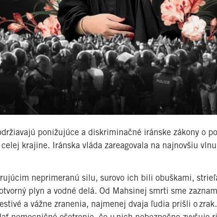
držiavajú ponižujúce a diskriminačné iránske zákony o 
 celej krajine. Iránska vláda zareagovala na najnovšiu vlnu
júcim neprimeranú silu, surovo ich bili obuškami, strieľ
lzotvorný plyn a vodné delá. Od Mahsinej smrti sme zaznam
estivé a vážne zranenia, najmenej dvaja ľudia prišli o zrak
dať nemocničné ošetrenie, čo u nich nebezpečne zvyšuje ri