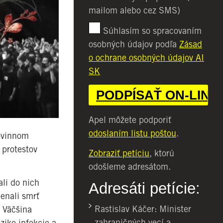
mailom alebo cez SMS)
Súhlasím so spracovaním
osobných údajov podľa
Zásad
o ochrane osobných údajov AI
SK
Apel môžete podporiť
odoslaním listu poštou
.
povinnom
 protestov
Zobraziť petíciu
, ktorú
odošleme adresátom.
ali do nich
Adresáti petície:
enali smrť
Rastislav Káčer: Minister
. Väčšina
zahraničných vecí a
ziko infekcie a