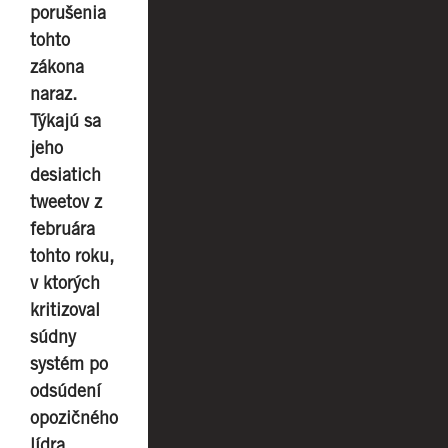
porušenia
tohto
zákona
naraz.
Týkajú sa
jeho
desiatich
tweetov z
februára
tohto roku,
v ktorých
kritizoval
súdny
systém po
odsúdení
opozičného
lídra