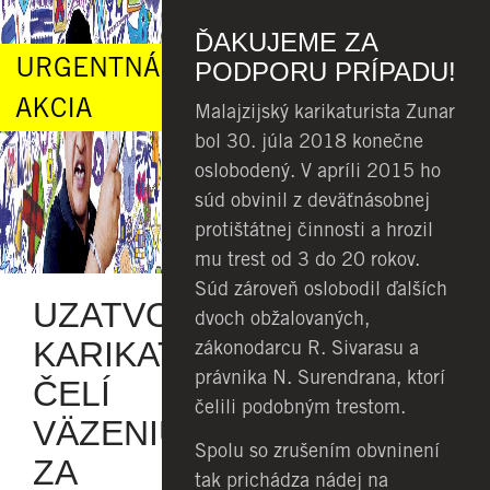
ĎAKUJEME ZA
URGENTNÁ
PODPORU PRÍPADU!
AKCIA
Malajzijský karikaturista Zunar
bol 30. júla 2018 konečne
oslobodený. V apríli 2015 ho
súd obvinil z deväťnásobnej
protištátnej činnosti a hrozil
mu trest od 3 do 20 rokov.
Súd zároveň oslobodil ďalších
UZATVORENÉ:
dvoch obžalovaných,
KARIKATURISTA
zákonodarcu R. Sivarasu a
právnika N. Surendrana, ktorí
ČELÍ
čelili podobným trestom.
VÄZENIU
Spolu so zrušením obvninení
ZA
tak prichádza nádej na