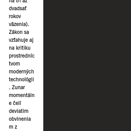
na tri až
dvadsať
rokov
väzenia).
Zákon sa
vzťahuje aj
na kritiku
prostredníc
tvom
moderných
technológii
. Zunar
momentáln
e čelí
deviatim
obvinenia
m z