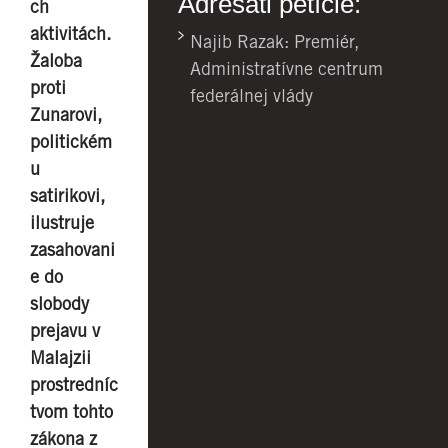
Adresáti petície:
ch
aktivitách.
Najib Razak: Premiér,
Žaloba
Administratívne centrum
proti
federálnej vlády
Zunarovi,
politickém
u
satirikovi,
ilustruje
zasahovani
e do
slobody
prejavu v
Malajzii
prostredníc
tvom tohto
zákona z