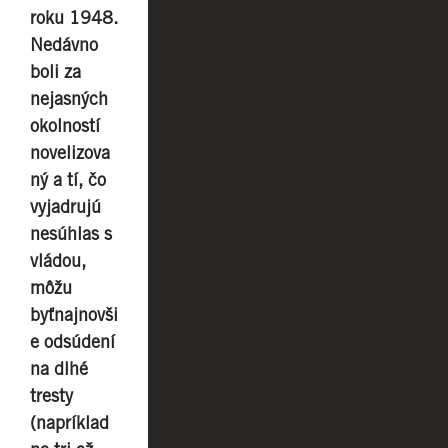
roku 1948.
Nedávno
boli za
nejasných
okolností
novelizova
ný a
tí, čo
vyjadrujú
nesúhlas s
vládou,
môžu
byťnajnovši
e odsúdení
na dlhé
tresty
(napríklad