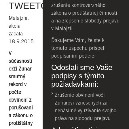
TWEETOVANIE
zrušenie kontroverzného
zákona o protištátnej činnosti
Malajzia,
a na zlepšenie slobody prejavu
akcia
v Malajzii.
začala
Ďakujeme Vám, že ste k
18.9.2015
tomuto úspechu prispeli
V
podpísaním petície.
súčasnosti
Odoslali sme Vaše
drží Zunar
podpisy s týmito
smutný
požiadavkami:
rekord v
počte
Zrušenie obvinení voči
obvinení z
Zunarovi vznesených za
porušovani
nenásilné využívanie svojho
a zákonu o
práva na slobodu prejavu
protištátny