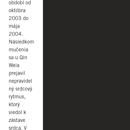
období od
októbra
2003 do
mája
2004.
Následkom
mučenia
sa u Qin
Weia
prejavil
nepravidel
ný srdcový
rytmus,
ktorý
viedol k
zástave
srdca. V