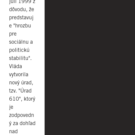
júli 1999 z
dôvodu, že
predstavuj
e "hrozbu
pre
sociálnu a
politickú
stabilitu".
Vláda
vytvorila
nový úrad,
tzv. "Úrad
610", ktorý
je
zodpovedn
ý za dohľad
nad