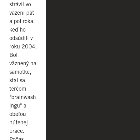
strávil vo
väzení päť
a pol roka,
keď ho
odsúdili v
roku 2004.
Bol
väznený na
samotke,
stal sa
terčom
"brainwash
ingu" a
obeťou
nútenej
práce.
Počas