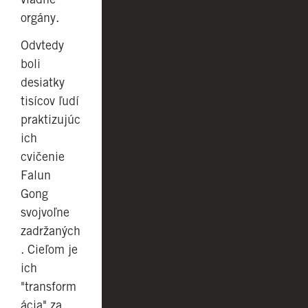
orgány.
Odvtedy
boli
desiatky
tisícov ľudí
praktizujúc
ich
cvičenie
Falun
Gong
svojvoľne
zadržaných
. Cieľom je
ich
"transform
ácia" za