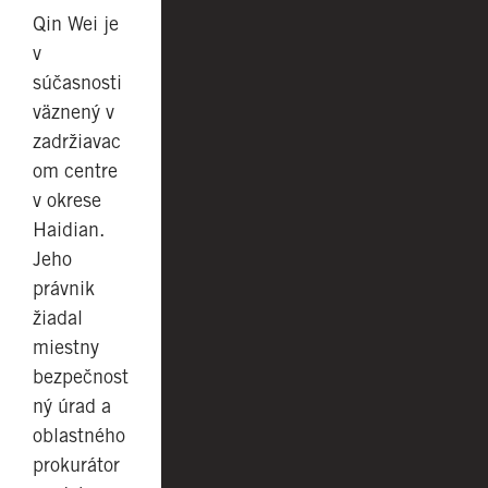
Qin Wei je
v
súčasnosti
väznený v
zadržiavac
om centre
v okrese
Haidian.
Jeho
právnik
žiadal
miestny
bezpečnost
ný úrad a
oblastného
prokurátor