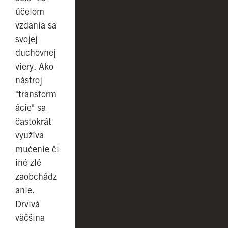
účelom
vzdania sa
svojej
duchovnej
viery. Ako
nástroj
"transform
ácie" sa
častokrát
využíva
mučenie či
iné zlé
zaobchádz
anie.
Drvivá
väčšina