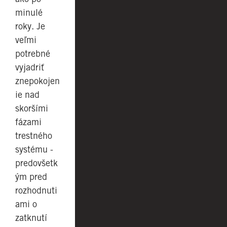
minulé
roky. Je
veľmi
potrebné
vyjadriť
znepokojen
ie nad
skoršími
fázami
trestného
systému -
predovšetk
ým pred
rozhodnuti
ami o
zatknutí