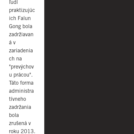
ľudí
praktizujúc
ich Falun
Gong bola
zadržiavan
á v
zariadenia
ch na
"prevýchov
u prácou".
Táto forma
administra
tívneho
zadržania
bola
zrušená v
roku 2013.