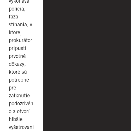
vykonáva
polícia,
fáza
stíhania, v
ktorej
prokurátor
pripustí
prvotné
dôkazy,
ktoré sú
potrebné
pre
zatknutie
podozrivéh
o a otvorí
hlbšie
vyšetrovani