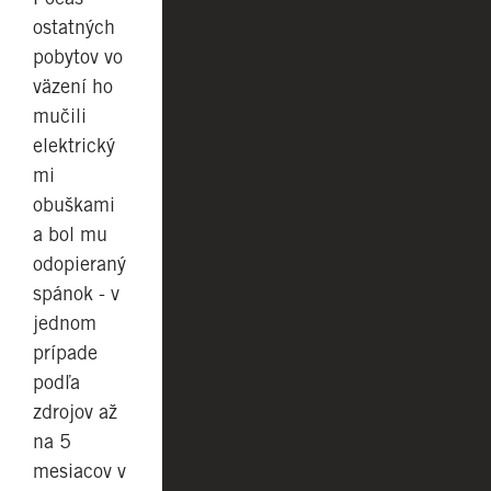
ostatných
pobytov vo
väzení ho
mučili
elektrický
mi
obuškami
a bol mu
odopieraný
spánok - v
jednom
prípade
podľa
zdrojov až
na 5
mesiacov v