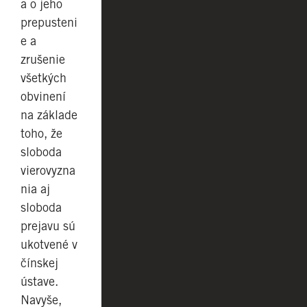
a o jeho
prepusteni
e a
zrušenie
všetkých
obvinení
na základe
toho, že
sloboda
vierovyzna
nia aj
sloboda
prejavu sú
ukotvené v
čínskej
ústave.
Navyše,