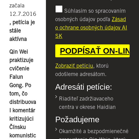
začala
Súhlasím so spracovaním
12.7.2016
osobných údajov podľa
Zásad
, petícia je
o ochrane osobných údajov AI
stále
SK
aktívna
Qin Wei
praktizuje
Zobraziť petíciu
, ktorú
cvičenie
odošleme adresátom.
Falun
Gong. Po
Adresáti petície:
tom, čo
Riaditeľ zadržiavaceho
distribuova
centra v okrese Haidian
l komentár
Požadujeme
kritizujúci
Čínsku
Okamžité a bezpodmienečné
komunistic