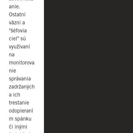
anie.
Ostatní
väzni a
"šéfovia
ciel" sú
využívaní
na
monitorova
nie
správania
zadržaných
a ich
trestanie
odopieraní
m spánku
či inými