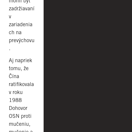
mohli byť
zadržiavaní
v
zariadenia
ch na
prevýchovu
.
Aj napriek
tomu, že
Čína
ratifikovala
v roku
1988
Dohovor
OSN proti
mučeniu,
mučenie a