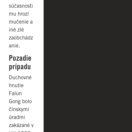
súčasnosti
mu hrozí
mučenie a
iné zlé
zaobchádz
anie.
Pozadie
prípadu
Duchovné
hnutie
Falun
Gong bolo
čínskymi
úradmi
zakázané v