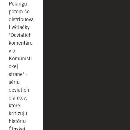
Pekingu
potom čo
distribuova
l výtlačky
"Deviatich
komentáro
v o
Komunisti
ckej
strane" -
sériu
deviatich
článkov,
ktoré
kritizujú
históriu
Čínskej