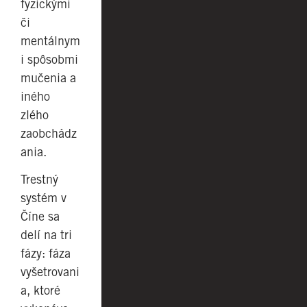
fyzickými
či
mentálnym
i spôsobmi
mučenia a
iného
zlého
zaobchádz
ania.
Trestný
systém v
Číne sa
delí na tri
fázy: fáza
vyšetrovani
a, ktoré