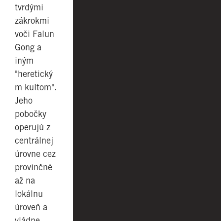
tvrdými
zákrokmi
voči Falun
Gong a
iným
"heretický
m kultom".
Jeho
pobočky
operujú z
centrálnej
úrovne cez
provinčné
až na
lokálnu
úroveň a
vládne