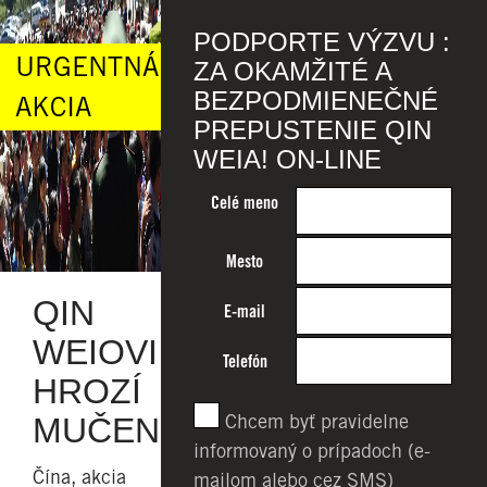
PODPORTE VÝZVU :
URGENTNÁ
ZA OKAMŽITÉ A
BEZPODMIENEČNÉ
AKCIA
PREPUSTENIE QIN
WEIA! ON-LINE
Celé meno
Mesto
QIN
E-mail
WEIOVI
Telefón
HROZÍ
Chcem byť pravidelne
MUČENIE
informovaný o prípadoch (e-
Čína, akcia
mailom alebo cez SMS)