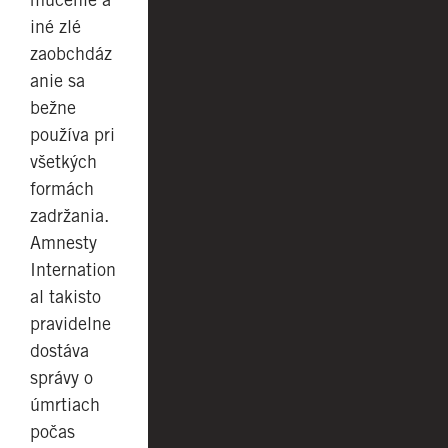
iné zlé
zaobchdáz
anie sa
bežne
používa pri
všetkých
formách
zadržania.
Amnesty
Internation
al takisto
pravidelne
dostáva
správy o
úmrtiach
počas