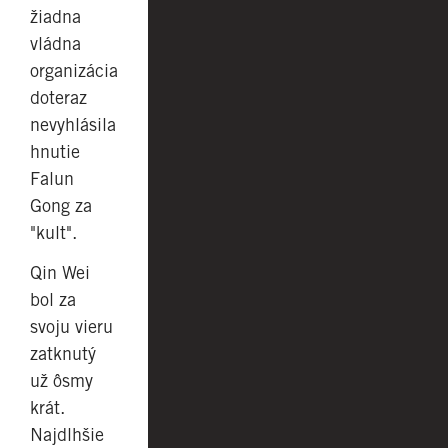
žiadna
vládna
organizácia
doteraz
nevyhlásila
hnutie
Falun
Gong za
"kult".
Qin Wei
bol za
svoju vieru
zatknutý
už ôsmy
krát.
Najdlhšie