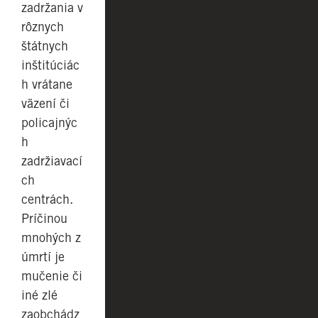
zadržania v
rôznych
štátnych
inštitúciác
h vrátane
väzení či
policajnýc
h
zadržiavací
ch
centrách.
Príčinou
mnohých z
úmrtí je
mučenie či
iné zlé
zaobchádz