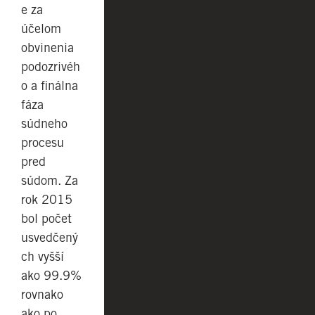
e za
účelom
obvinenia
podozrivéh
o a finálna
fáza
súdneho
procesu
pred
súdom. Za
rok 2015
bol počet
usvedčený
ch vyšší
ako 99.9%
rovnako
ako po