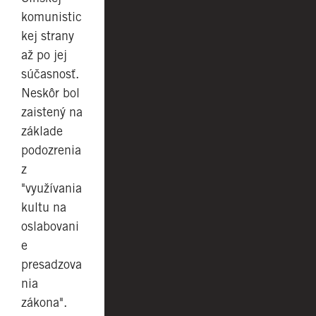
komunistic
kej strany
až po jej
súčasnosť.
Neskôr bol
zaistený na
základe
podozrenia
z
"využívania
kultu na
oslabovani
e
presadzova
nia
zákona".