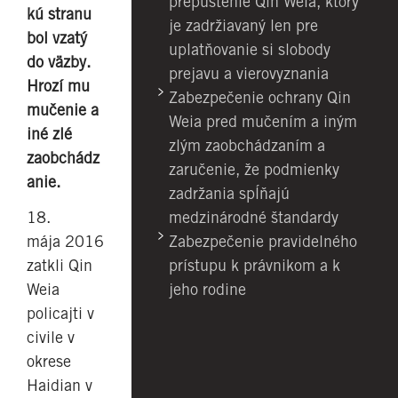
prepustenie Qin Weia, ktorý
kú stranu
je zadržiavaný len pre
bol vzatý
uplatňovanie si slobody
do väzby.
prejavu a vierovyznania
Hrozí mu
Zabezpečenie ochrany Qin
mučenie a
Weia pred mučením a iným
iné zlé
zlým zaobchádzaním a
zaobchádz
zaručenie, že podmienky
anie.
zadržania spĺňajú
medzinárodné štandardy
18.
Zabezpečenie pravidelného
mája 2016
prístupu k právnikom a k
zatkli Qin
jeho rodine
Weia
policajti v
civile v
okrese
Haidian v