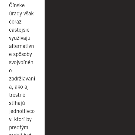
Čínske
úrady však
čoraz
častejšie
využívajú
alternatívn
e spôsoby
svojvoľnéh
o
zadržiavani
a, ako aj
trestné
stíhajú
jednotlivco
v, ktorí by
predtým