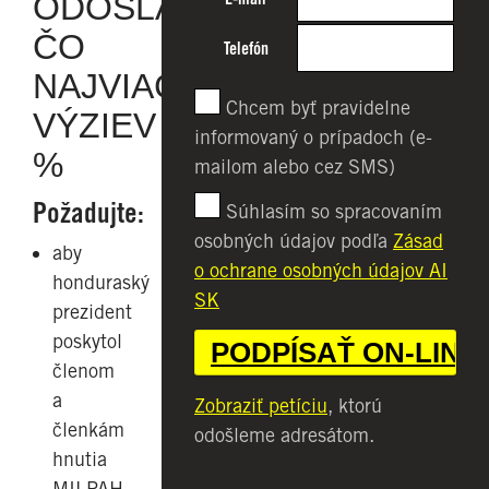
ODOSLAŤ
ČO
Telefón
NAJVIAC
Chcem byť pravidelne
VÝZIEV
informovaný o prípadoch (e-
%
mailom alebo cez SMS)
Požadujte:
Súhlasím so spracovaním
osobných údajov podľa
Zásad
aby
o ochrane osobných údajov AI
honduraský
SK
prezident
poskytol
členom
a
Zobraziť petíciu
, ktorú
členkám
odošleme adresátom.
hnutia
MILPAH