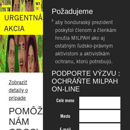
Požadujeme
URGENTNÁ
aby honduraský prezident
AKCIA
poskytol členom a členkám
hnutia MILPAH ako aj
ostatným ľudsko-právnym
aktivistom a aktivistkám
ochranu, ktorú potrebujú.
PODPORTE VÝZVU :
OCHRÁŇTE MILPAH
Zobraziť
ON-LINE
detaily o
prípade
Celé meno
POMÔŽTE
Mesto
NÁM
E-mail