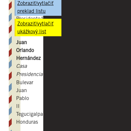
Dear
Zobraziť/vytlačiť
President/Sr.
preklad listu
Presidente/President
Zobraziť/vytlačiť
Sr.
ukážkový list
Presidente
Juan
Orlando
Hernández
Casa
Presidencial
Bulevar
Juan
Pablo
II
Tegucigalpa
Honduras