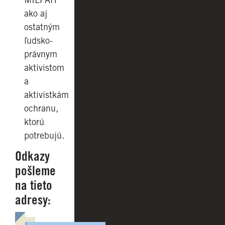
ako aj
ostatným
ľudsko-
právnym
aktivistom
a
aktivistkám
ochranu,
ktorú
potrebujú.
Odkazy
pošleme
na tieto
adresy: