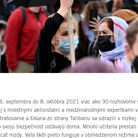
6. septembra do 8. októbra 2021 viac ako 30 rozhovorov 
j s miestnymi aktivistami a medzinárodnými expertkami v 
trašovanie a šikana zo strany Talibanu sa odrazili v nízkej
o svoju bezpečnosť ostávajú doma. Mnohí učitelia prestali
lácať mzdy. Veľa škôl preto funguje v obmedzenom režime 