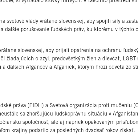
bule, si vyžiadalo stovky mŕtvych. V takomto prostredí str
na svetové vlády vrátane slovenskej, aby spojili sily a zast
a ďalšie porušovanie ľudských práv, ku ktorému v týchto 
vrátane slovenskej, aby prijali opatrenia na ochranu ľudsk
 či žiadajúcich o azyl, predovšetkým žien a dievčat, LGBT+
i a ďalších Afgancov a Afganiek, ktorým hrozí odveta zo st
udské práva (FIDH) a Svetová organizácia proti mučeniu (
neustále sa zhoršujúcu ľudskoprávnu situáciu v Afganistan
bčiansku spoločnosť, ale aj napriek opakovaným prísľubom
ľom krajiny podarilo za posledných dvadsať rokov získať.