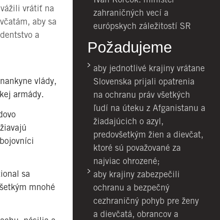
ážili vrátiť na
zahraničných vecí a
evčatám, aby sa
európskych záležitostí SR
udentstvo a
Požadujeme
aby jednotlivé krajiny vrátane
tnankyne vlády,
Slovenska prijali opatrenia
ckej armády.
na ochranu práv všetkých
ľudí na úteku z Afganistanu a
odovo
žiadajúcich o azyl,
žiavajú
predovšetkým žien a dievčat,
bojovníci
ktoré sú považované za
najviac ohrozené;
ional sa
aby krajiny zabezpečili
ovšetkým mnohé
ochranu a bezpečný
cezhraničný pohyb pre ženy
a dievčatá, obrancov a