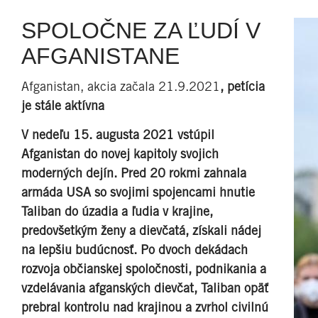
SPOLOČNE ZA ĽUDÍ V
AFGANISTANE
Afganistan, akcia začala 21.9.2021
, petícia
je stále aktívna
V nedeľu 15. augusta 2021 vstúpil
Afganistan do novej kapitoly svojich
moderných dejín. Pred 20 rokmi zahnala
armáda USA so svojimi spojencami hnutie
Taliban do úzadia a ľudia v krajine,
predovšetkým ženy a dievčatá, získali nádej
na lepšiu budúcnosť. Po dvoch dekádach
rozvoja občianskej spoločnosti, podnikania a
vzdelávania afganských dievčat, Taliban opäť
prebral kontrolu nad krajinou a zvrhol civilnú