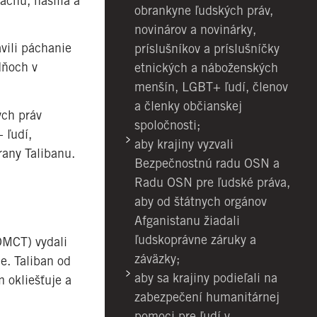
achu, násilia a
obrankyne ľudských práv,
novinárov a novinárky,
avili páchanie
príslušníkov a príslušníčky
dňoch v
etnických a náboženských
menšín, LGBT+ ľudí, členov
a členky občianskej
ých práv
spoločnosti;
 ľudí,
aby krajiny vyzvali
rany Talibanu.
Bezpečnostnú radu OSN a
Radu OSN pre ľudské práva,
aby od štátnych orgánov
Afganistanu žiadali
ľudskoprávne záruky a
OMCT) vydali
záväzky;
e. Taliban od
aby sa krajiny podieľali na
 okliešťuje a
zabezpečení humanitárnej
pomoci pre ľudí v