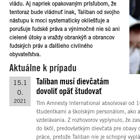
vládu. Aj napriek opakovaným prísľubom, že
tentoraz bude vládnuť inak, Taliban od svojho
nástupu k moci systematicky okliešťuje a
porušuje ľudské práva a výnimočné nie sú ani
cielené útoky a vraždy obrankýň a obrancov
ľudských práv a ďalšieho civilného
obyvateľstva.
Aktuálne k prípadu
Taliban musí dievčatám
15.1
dovoliť opäť študovať
0.
2021
Tím Amnesty International absolvoval od 1
študentkami a školským personálom, ako a
vzdelávania. Z rozhovorov vyplynulo, že zas
do škôl, predovšetkým dievčatá pre obavy 
práce, pretože Taliban nie je schopný vyp