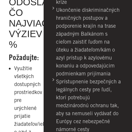
ODOSLAŤ
kríze
Ukončenie diskriminačných
ČO
hraničných postupov a
NAJVIAC
podporenie krajín na trase
VÝZIEV
západným Balkánom s
cieľom zaistiť ľuďom na
%
úteku a žiadateľom/kám o
Požadujte:
azyl prístup k azylovému
konaniu a odpovedajúcim
Využitie
podmienkam prijímania
všetkých
Sprístupnenie bezpečných a
dostupných
legálnych cesty pre ľudí,
prostriedkov
ktorí potrebujú
pre
medzinárodnú ochranu tak,
urýchlené
aby sa nemuseli vydávať do
prijatie
Európy cez nebezpečné
žiadateľov/iek
námorné cesty
o azyl z