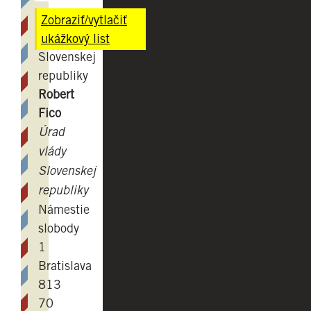
Predseda
Zobraziť/vytlačiť
vlády
ukážkový list
Slovenskej
republiky
Robert
Fico
Úrad
vlády
Slovenskej
republiky
Námestie
slobody
1
Bratislava
813
70