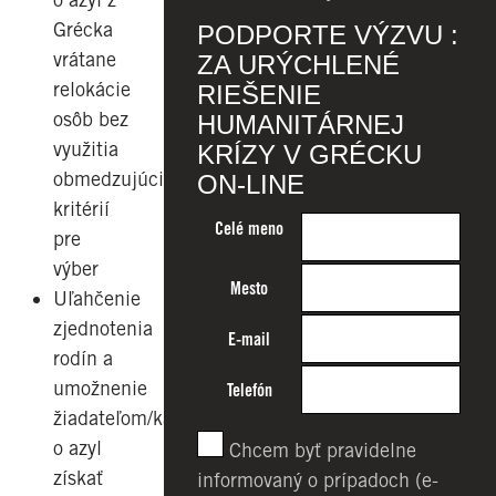
Grécka
PODPORTE VÝZVU :
vrátane
ZA URÝCHLENÉ
relokácie
RIEŠENIE
osôb bez
HUMANITÁRNEJ
využitia
KRÍZY V GRÉCKU
obmedzujúcich
ON-LINE
kritérií
Celé meno
pre
výber
Mesto
Uľahčenie
zjednotenia
E-mail
rodín a
umožnenie
Telefón
žiadateľom/kám
o azyl
Chcem byť pravidelne
získať
informovaný o prípadoch (e-