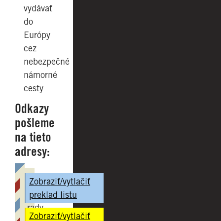
vydávať
do
Európy
cez
nebezpečné
námorné
cesty
Odkazy
pošleme
na tieto
adresy:
Predseda
Zobraziť/vytlačiť
Európskej
preklad listu
rady
Zobraziť/vytlačiť
Donald