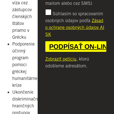
víza cez
mailom alebo cez SMS)
zástupcov
Súhlasím so spracovaním
členských
osobných údajov podľa
Zásad
štátov
o ochrane osobných údajov AI
priamo v
SK
Grécku
Podporenie
účinný
program
Zobraziť petíciu
, ktorú
pomoci
odošleme adresátom.
gréckej
humanitárnej
kríze
Ukončenie
diskriminačných
hraničných
postupov