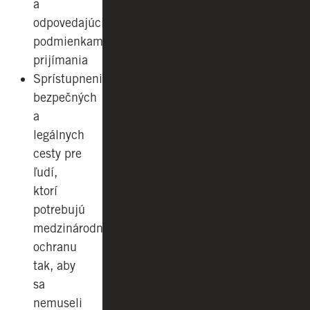
a
odpovedajúcim
podmienkam
prijímania
Sprístupnenie
bezpečných
a
legálnych
cesty pre
ľudí,
ktorí
potrebujú
medzinárodnú
ochranu
tak, aby
sa
nemuseli