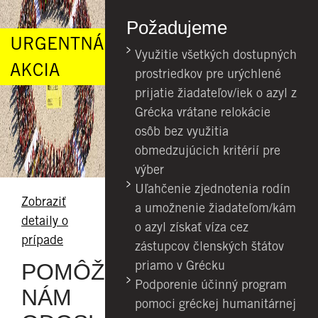
Požadujeme
URGENTNÁ
Využitie všetkých dostupných
AKCIA
prostriedkov pre urýchlené
prijatie žiadateľov/iek o azyl z
Grécka vrátane relokácie
osôb bez využitia
obmedzujúcich kritérií pre
výber
Uľahčenie zjednotenia rodín
Zobraziť
a umožnenie žiadateľom/kám
detaily o
o azyl získať víza cez
prípade
zástupcov členských štátov
priamo v Grécku
POMÔŽTE
Podporenie účinný program
NÁM
pomoci gréckej humanitárnej