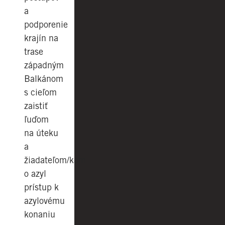
a
podporenie
krajín na
trase
západným
Balkánom
s cieľom
zaistiť
ľuďom
na úteku
a
žiadateľom/kám
o azyl
prístup k
azylovému
konaniu